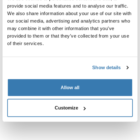
provide social media features and to analyse our traffic.
Tapa final de reemplazo para el soporte de la rueda
We also share information about your use of our site with
para el soporte para bicicletas de techo de Thule.
our social media, advertising and analytics partners who
may combine it with other information that you’ve
provided to them or that they’ve collected from your use
of their services.
Todas las características
Toggle features
Show details
Especificaciones técnicas
Toggle techspec
Allow all
Customize