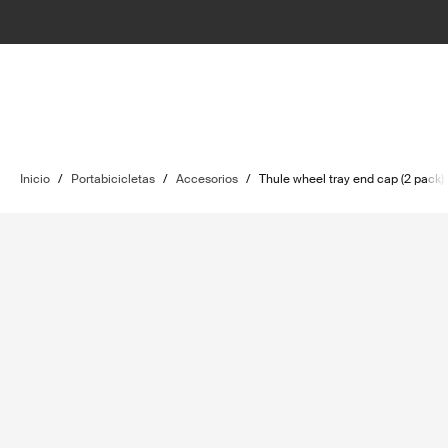
Inicio
/
Portabicicletas
/
Accesorios
/
Thule wheel tray end cap (2 pack)