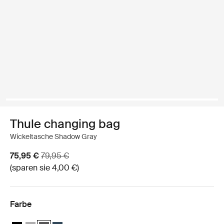
Thule changing bag
Wickeltasche Shadow Gray
Aktionspreis
Originalpreis
75,95 €
79,95 €
(sparen sie 4,00 €)
Farbe
Thule changing bag Mitternachtsschwarz
Thule changing bag Gray Melange
Thule changing bag Shadow Gray (selected)
Thule changing bag Navy Blue