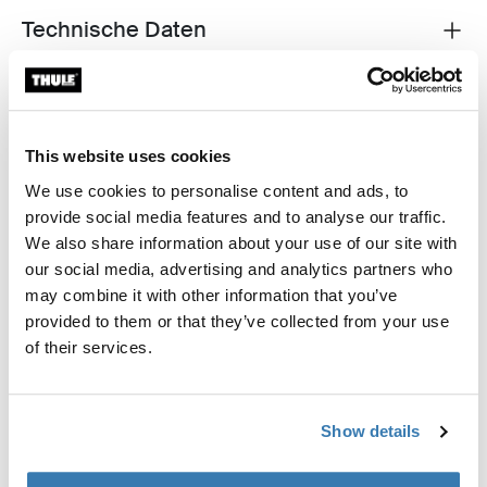
Technische Daten
Toggle techspec
Anleitung
Toggle guides and instructions
Bewertungen
This website uses cookies
Toggle overview
We use cookies to personalise content and ads, to
provide social media features and to analyse our traffic.
Herstellungsinformationen
We also share information about your use of our site with
our social media, advertising and analytics partners who
Eingetragenes Warenzeichen: Thule Schweden AB
may combine it with other information that you’ve
Name des Herstellers: Thule Schweden
provided to them or that they’ve collected from your use
Adresse des Herstellers: Borggatan 5,
of their services.
335 73 Hillerstorp, Sweden
E-Mail-Adresse: Kontakt@thule.com
Website: www.thule.com
Show details