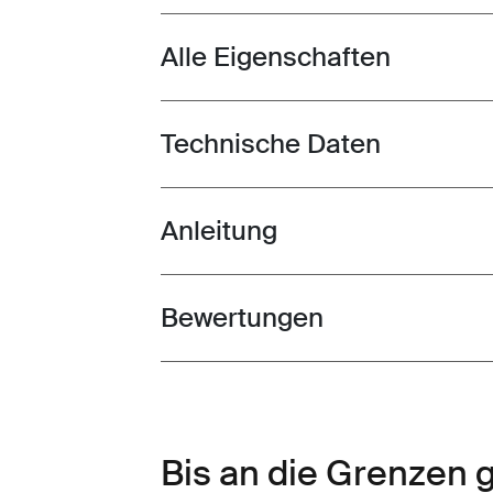
Alle Eigenschaften
Toggle features
Technische Daten
Toggle techspec
Anleitung
Toggle guides and instructions
Bewertungen
Toggle overview
Bis an die Grenzen 