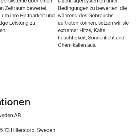
gersysteme über einen
Dachträgersystemen unter
n Zeitraum bewertet
Bedingungen zu bewerten, die
 um ihre Haltbarkeit und
während des Gebrauchs
tige Leistung zu
auftreten können, setzen wir sie
en.
extremer Hitze, Kälte,
Feuchtigkeit, Sonnenlicht und
Chemikalien aus.
ationen
hweden AB
5 73 Hillerstorp, Sweden