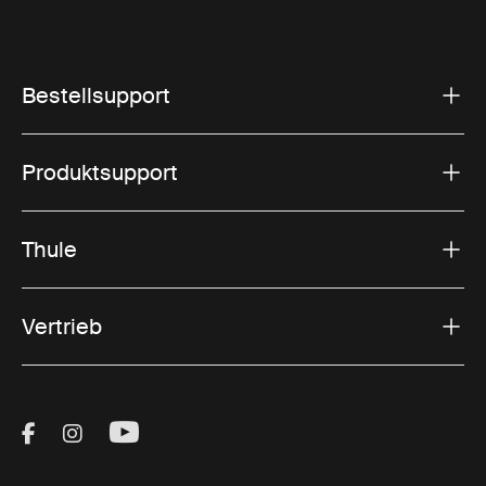
Bestellsupport
Produktsupport
Thule
Vertrieb
Visit Thule on Facebook (external link)
Visit Thule on Instagram (external link)
Visit Thule on Youtube (external lin