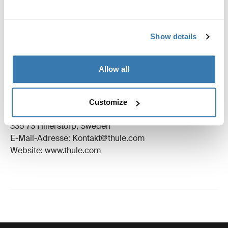
Anleitung
Bewertungen
Toggle overview
Show details
Herstellungsinformationen
Allow all
Eingetragenes Warenzeichen: Thule Schweden AB
Name des Herstellers: Thule Schweden
Customize
Adresse des Herstellers: Borggatan 5,
335 73 Hillerstorp, Sweden
E-Mail-Adresse: Kontakt@thule.com
Website: www.thule.com