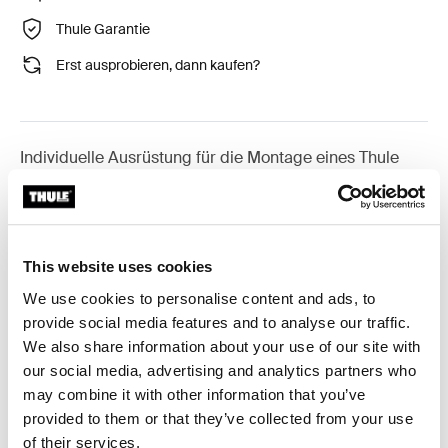
Thule Garantie
Erst ausprobieren, dann kaufen?
Individuelle Ausrüstung für die Montage eines Thule
Dachträgersystems auf Fahrzeugen mit integrierter
Dachreling.
This website uses cookies
We use cookies to personalise content and ads, to
provide social media features and to analyse our traffic.
Alle Eigenschaften
Toggle features
We also share information about your use of our site with
our social media, advertising and analytics partners who
Technische Daten
Toggle techspec
may combine it with other information that you’ve
provided to them or that they’ve collected from your use
of their services.
Toggle guides and instructions