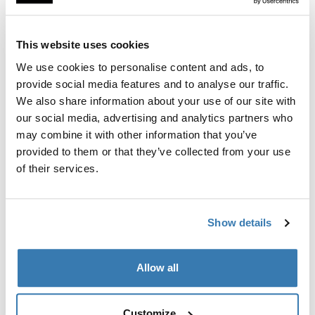
Anleitung
Toggle guides and instructions
This website uses cookies
We use cookies to personalise content and ads, to
Bewertungen
Toggle overview
provide social media features and to analyse our traffic.
We also share information about your use of our site with
our social media, advertising and analytics partners who
Herstellungsinformationen
may combine it with other information that you’ve
provided to them or that they’ve collected from your use
Eingetragenes Warenzeichen: Thule Schweden AB
of their services.
Name des Herstellers: Thule Schweden
Adresse des Herstellers: Borggatan 5,
335 73 Hillerstorp, Sweden
E-Mail-Adresse: Kontakt@thule.com
Show details
Website: www.thule.com
Allow all
Customize