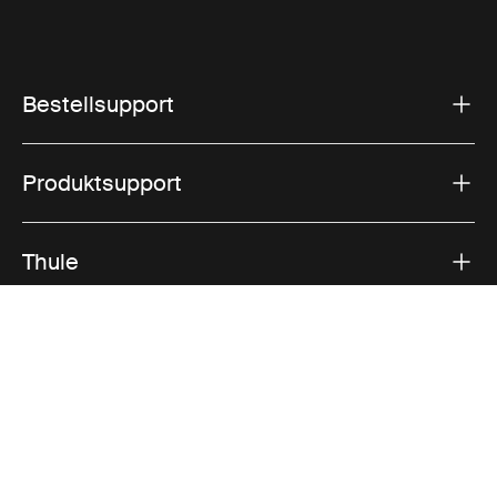
Bestellsupport
Produktsupport
Thule
Vertrieb
Visit Thule on Facebook (external link)
Visit Thule on Instagram (external link)
Visit Thule on Youtube (external lin