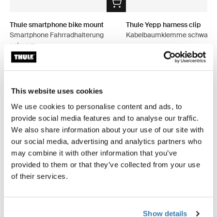
Thule smartphone bike mount
Thule Yepp harness clip
Smartphone Fahrradhalterung
Kabelbaumklemme schwarz
schwarz
9,95 €
39,95 €
This website uses cookies
We use cookies to personalise content and ads, to
provide social media features and to analyse our traffic.
Beschreibung des Produkts
We also share information about your use of our site with
Toggle overview
our social media, advertising and analytics partners who
may combine it with other information that you’ve
Alle Eigenschaften
Toggle features
provided to them or that they’ve collected from your use
of their services.
Technische Daten
Toggle techspec
Anleitung
Show details
Toggle guides and instructions