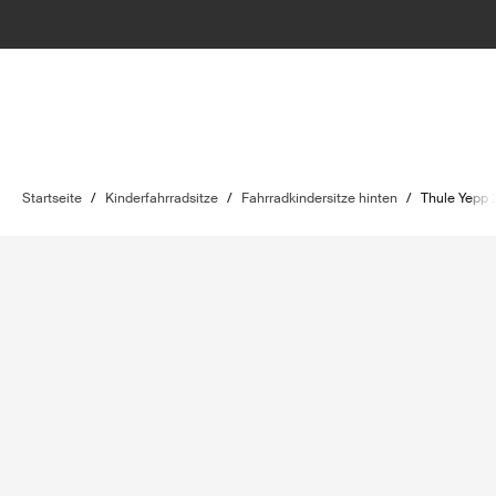
Startseite
/
Kinderfahrradsitze
/
Fahrradkindersitze hinten
/
Thule Yepp 