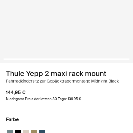
Thule Yepp 2 maxi rack mount
Fahrradkindersitz zur Gepäckträgermontage Midnight Black
144,95 €
Niedrigster Preis der letzten 30 Tage: 139,95 €
Farbe
Thule Yepp 2 maxi Mittelblau
Thule Yepp 2 maxi Mitternachtsschwarz (selected)
Thule Yepp 2 maxi Weicher Sand
Thule Yepp 2 maxi Nutria Grün
Thule Yepp 2 maxi Majolica Blue