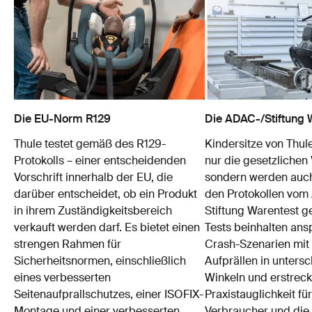
Die EU-Norm R129
Die ADAC-/Stiftung 
Thule testet gemäß des R129-
Kindersitze von Thule
Protokolls – einer entscheidenden
nur die gesetzlichen 
Vorschrift innerhalb der EU, die
sondern werden auch
darüber entscheidet, ob ein Produkt
den Protokollen vo
in ihrem Zuständigkeitsbereich
Stiftung Warentest ge
verkauft werden darf. Es bietet einen
Tests beinhalten ans
strengen Rahmen für
Crash-Szenarien mit
Sicherheitsnormen, einschließlich
Aufprällen in unters
eines verbesserten
Winkeln und erstreck
Seitenaufprallschutzes, einer ISOFIX-
Praxistauglichkeit fü
Montage und einer verbesserten
Verbraucher und die