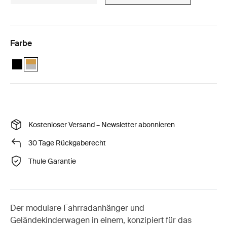
Farbe
Thule Chariot Sport 2 single Schwarz
Thule Chariot Sport 2 single Natural Gold (selected)
Kostenloser Versand – Newsletter abonnieren
30 Tage Rückgaberecht
Thule Garantie
Der modulare Fahrradanhänger und
Geländekinderwagen in einem, konzipiert für das