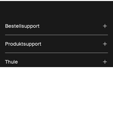
Bestellsupport
Produktsupport
Thule
Vertrieb
Visit Thule on Facebook (external link)
Visit Thule on Instagram (external link)
Visit Thule on Youtube (external lin