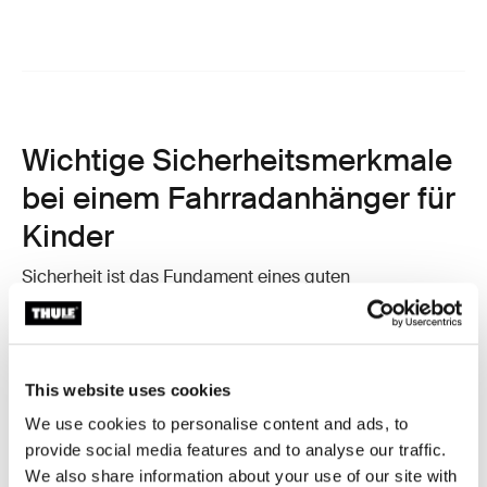
Wichtige Sicherheitsmerkmale
bei einem Fahrradanhänger für
Kinder
Sicherheit ist das Fundament eines guten
Fahrradanhängers. Ein durchdachtes Design schützt
dein Kind und sorgt gleichzeitig für ein ruhiges,
kontrolliertes Fahrgefühl.
Worauf du achten solltest:
This website uses cookies
We use cookies to personalise content and ads, to
Sicheres Gurtsystem
provide social media features and to analyse our traffic.
Ein Fünfpunktgurt hält dein Kind zuverlässig in
We also share information about your use of our site with
Position und verteilt die Kräfte gleichmäßig.