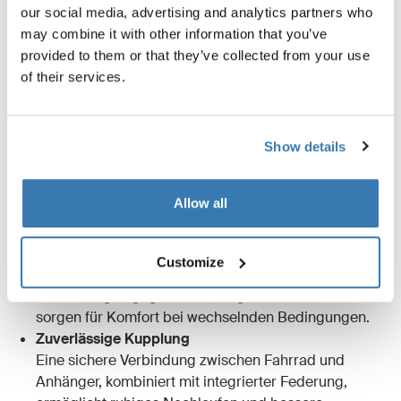
our social media, advertising and analytics partners who
Stabiler und schützender Rahmen
may combine it with other information that you’ve
Ein robuster Rahmen und verstärkte Konstruktion
provided to them or that they’ve collected from your use
schützen die Passagiere und halten den Anhänger in
of their services.
Form.
Tiefer Schwerpunkt
Fahrradanhänger mit niedrigem Schwerpunkt bieten
mehr Stabilität und beeinflussen das Fahrverhalten
Show details
des Fahrrads nur minimal.
Hohe Sichtbarkeit
Allow all
Reflektierende Elemente, Beleuchtung und
Sicherheitsflaggen erhöhen die Sichtbarkeit im
Straßenverkehr.
Customize
Wetterschutz
Abdeckungen gegen Wind, Regen und Sonne
sorgen für Komfort bei wechselnden Bedingungen.
Zuverlässige Kupplung
Eine sichere Verbindung zwischen Fahrrad und
Anhänger, kombiniert mit integrierter Federung,