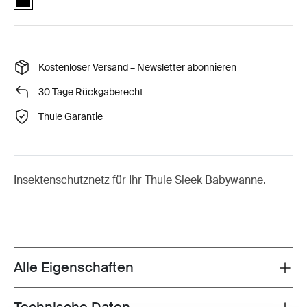
Kostenloser Versand – Newsletter abonnieren
30 Tage Rückgaberecht
Thule Garantie
Insektenschutznetz für Ihr Thule Sleek Babywanne.
Alle Eigenschaften
Toggle features
Toggle techspec