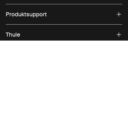
Produktsupport
Thule
Vertrieb
Visit Thule on Facebook (external link)
Visit Thule on Instagram (external link)
Visit Thule on Youtube (external lin
Akzeptierte Zahlungsmöglichkeiten