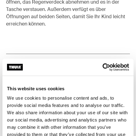
öffnen, das Regenverdeck abnehmen und es in der
Tasche verstauen. Außerdem verfügt es über
Öffnungen auf beiden Seiten, damit Sie Ihr Kind leicht
erreichen können.
Beschreibung des Produkts
Toggle overview
Alle Eigenschaften
Toggle features
This website uses cookies
Technische Daten
Toggle techspec
We use cookies to personalise content and ads, to
provide social media features and to analyse our traffic.
We also share information about your use of our site with
Anleitung
Toggle guides and instructions
our social media, advertising and analytics partners who
may combine it with other information that you’ve
Bewertungen
provided to them or that they’ve collected from your use
Toggle overview