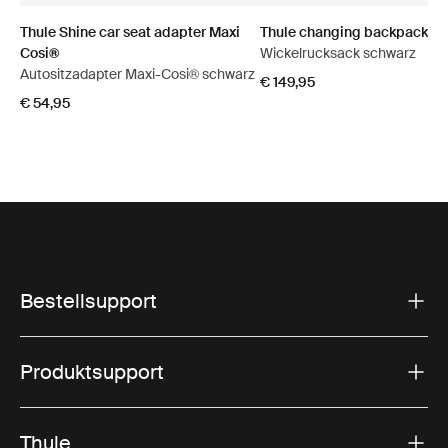
Thule Shine car seat adapter Maxi
Thule changing backpack
Cosi®
Wickelrucksack schwarz
Autositzadapter Maxi-Cosi® schwarz
€ 149,95
€ 54,95
Bestellsupport
Produktsupport
Thule