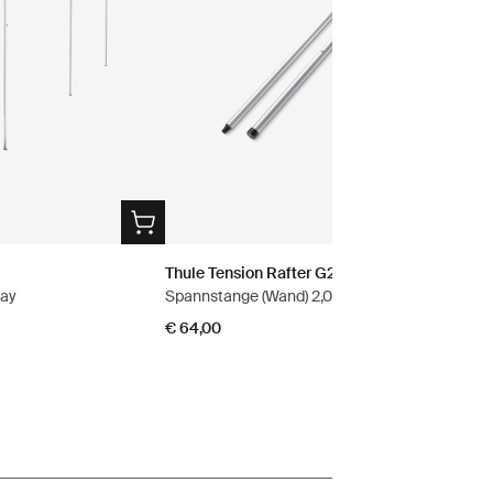
Thule Tension Rafter G2
ray
Spannstange (Wand) 2,00 m eloxiert grau
€ 64,00