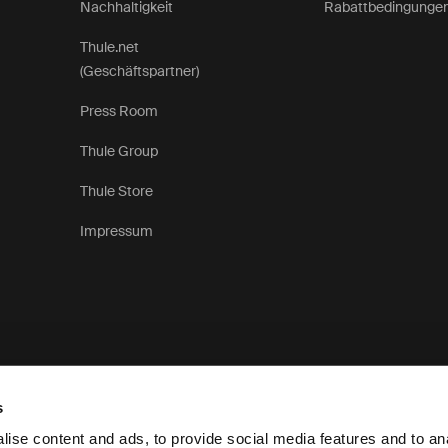
Nachhaltigkeit
Rabattbedingunge
Thule.net
(Geschäftspartner)
Press Room
Thule Group
Thule Store
Impressum
s
ise content and ads, to provide social media features and to anal