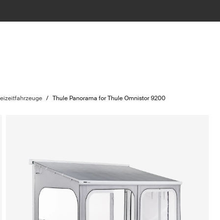
reizeitfahrzeuge
/
Thule Panorama for Thule Omnistor 9200