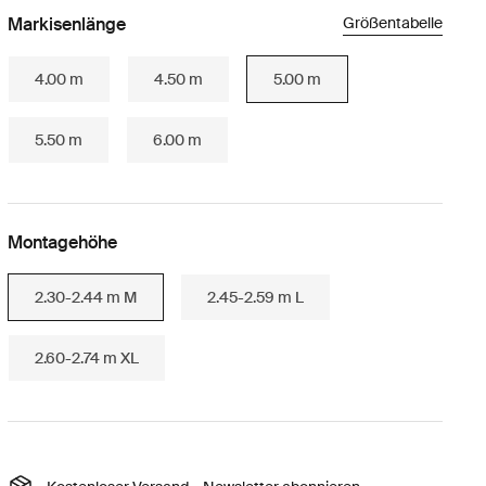
Markisenlänge
Größentabelle
4.00 m
4.50 m
5.00 m
5.50 m
6.00 m
Montagehöhe
2.30-2.44 m M
2.45-2.59 m L
2.60-2.74 m XL