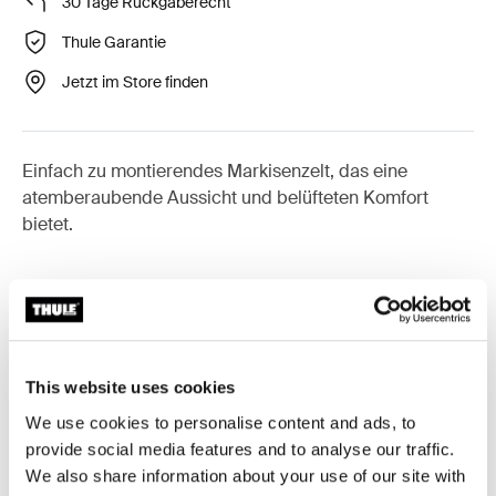
30 Tage Rückgaberecht
Thule Garantie
Jetzt im Store finden
Einfach zu montierendes Markisenzelt, das eine
atemberaubende Aussicht und belüfteten Komfort
bietet.
Zubehör für Thule Panorama for
Thule Omnistor 9200
This website uses cookies
We use cookies to personalise content and ads, to
provide social media features and to analyse our traffic.
Online verfügbar
Online verfügbar
We also share information about your use of our site with