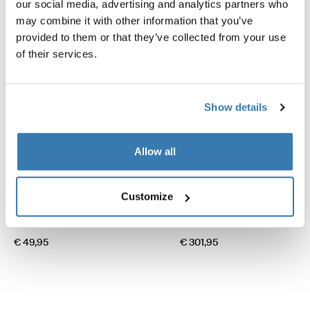
our social media, advertising and analytics partners who
may combine it with other information that you’ve
provided to them or that they’ve collected from your use
of their services.
Show details
Allow all
Thule hold down side strap kit
Thule Mosquito Panorama
Customize
Markisenzelt Halte-Set für
Reißverschließbares Moskito
Seitenriemen schwarz
Seitenteil, grau
€ 49,95
€ 301,95