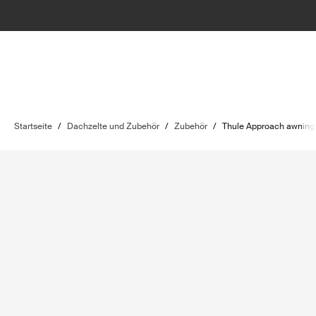
Startseite
/
Dachzelte und Zubehör
/
Zubehör
/
Thule Approach awning