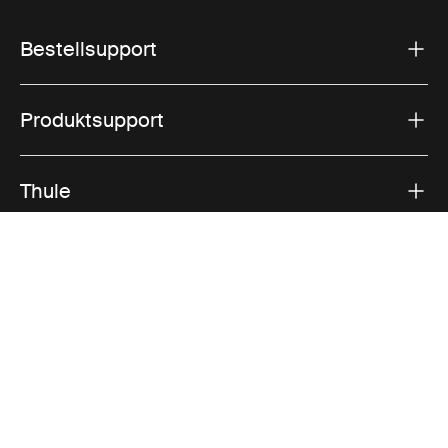
Bestellsupport
Produktsupport
Thule
Vertrieb
Visit Thule on Facebook (external link)
Visit Thule on Instagram (external link)
Visit Thule on Youtube (external lin
Akzeptierte Zahlungsmöglichkeiten