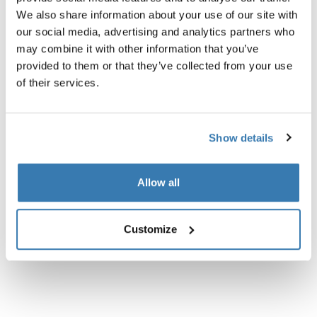
We also share information about your use of our site with
our social media, advertising and analytics partners who
Alle Eigenschaften
Toggle features
may combine it with other information that you’ve
provided to them or that they’ve collected from your use
Technische Daten
Toggle techspec
of their services.
Anleitung
Toggle guides and instructions
Show details
Bewertungen
Toggle overview
Allow all
Customize