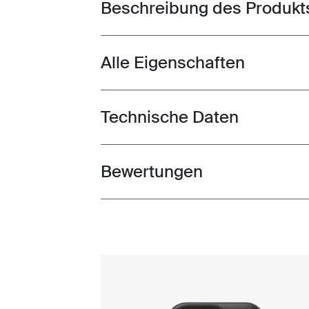
Beschreibung des Produkt
Toggle overview
Alle Eigenschaften
Toggle features
Technische Daten
Toggle techspec
Bewertungen
Toggle overview