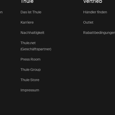
Thule
Vertrieb
en
Das ist Thule
Händler finden
Karriere
Outlet
Nachhaltigkeit
Rabattbedingunge
Thule.net
(Geschäftspartner)
Press Room
Thule Group
Thule Store
Impressum