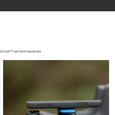
d Lock™ out front mount pro