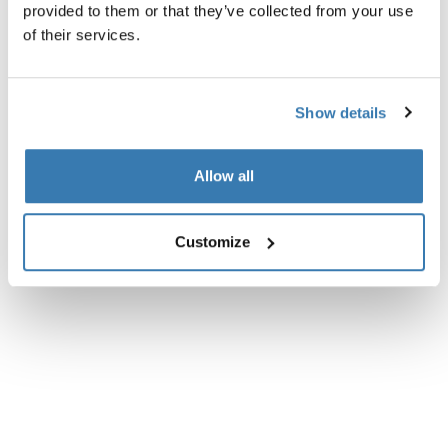
provided to them or that they’ve collected from your use
Alle Eigenschaften
Toggle features
of their services.
Technische Daten
Toggle techspec
Show details
Bewertungen
Toggle overview
Allow all
Customize