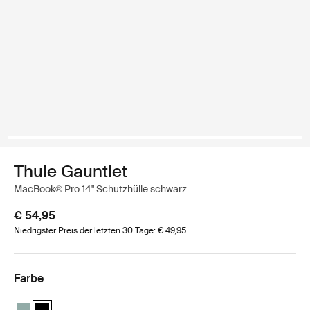
Thule Gauntlet
MacBook® Pro 14" Schutzhülle schwarz
€ 54,95
Niedrigster Preis der letzten 30 Tage: € 49,95
Farbe
Thule Gauntlet MacBook® Pro Sleeve 14" Trübes Grün
Thule Gauntlet MacBook® Pro Sleeve 14" Schwarz (selected)