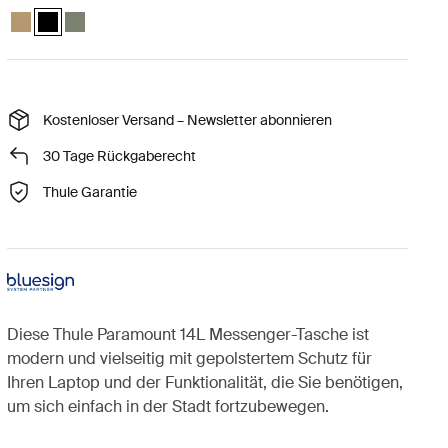
Thule Paramount messenger 14L Sanftes Beige
Thule Paramount messenger 14L Schwarz (selected)
Thule Paramount messenger 14L Sanftes grün
Kostenloser Versand – Newsletter abonnieren
30 Tage Rückgaberecht
Thule Garantie
Diese Thule Paramount 14L Messenger-Tasche ist
modern und vielseitig mit gepolstertem Schutz für
Ihren Laptop und der Funktionalität, die Sie benötigen,
um sich einfach in der Stadt fortzubewegen.