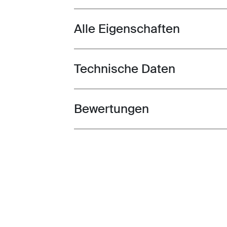
Alle Eigenschaften
Toggle features
Technische Daten
Toggle techspec
Bewertungen
Toggle overview