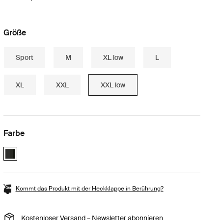
Größe
Sport
M
XL low
L
XL
XXL
XXL low
Farbe
Thule Motion 3 travel bundle Black Glossy (selected)
Kommt das Produkt mit der Heckklappe in Berührung?
Kostenloser Versand – Newsletter abonnieren