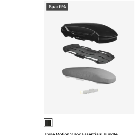
Spar 5%
Thule Motion 3 Box Essentials-Bundle Black Glo
Thule Motion 3 Box Essentials-Bundle