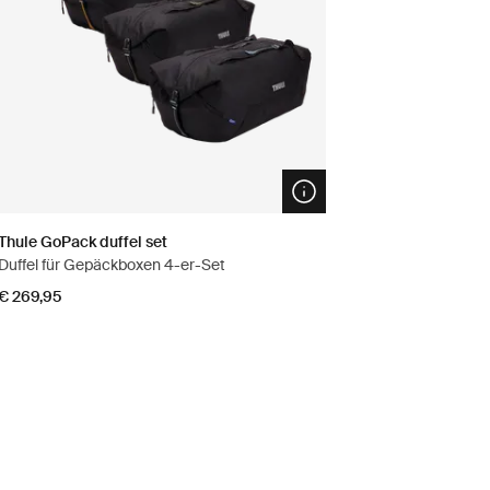
n info modal
Open info modal
Thule GoPack duffel set
Duffel für Gepäckboxen 4-er-Set
€ 269,95