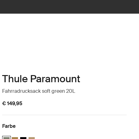
Thule Paramount
Fahrradrucksack soft green 20L
€ 149,95
Farbe
Thule Paramount bike commute backpack 20L Sanftes grün (selected
Thule Paramount bike commute backpack 20L Nutria brown
Thule Paramount bike commute backpack 20L Schwarz
Thule Paramount bike commute backpack 20L Sanftes 