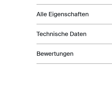
Alle Eigenschaften
Toggle features
Technische Daten
Toggle techspec
Bewertungen
Toggle overview