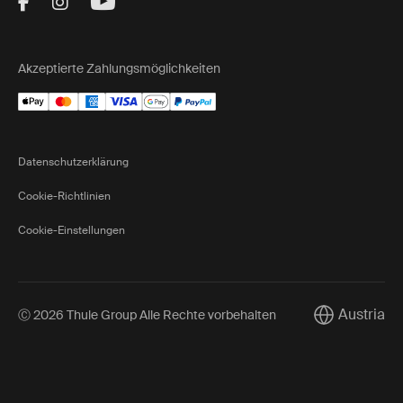
Visit Thule on Facebook (external link)
Visit Thule on Instagram (external link)
Visit Thule on Youtube (external lin
Akzeptierte Zahlungsmöglichkeiten
Datenschutzerklärung
Cookie-Richtlinien
Cookie-Einstellungen
Austria
Ⓒ 2026 Thule Group Alle Rechte vorbehalten
Current mark