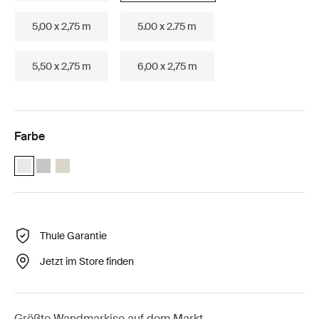
5,00 x 2,75 m
5.00 x 2.75 m
5,50 x 2,75 m
6,00 x 2,75 m
Farbe
Thule Omnistor 8000 (4.50x2.75) Weiß (selected)
Thule Omnistor 8000 (4.50x2.75) Eloxiert
Thule Omnistor 8000 (4.50x2.75) Creme
Thule Garantie
Jetzt im Store finden
Größte Wandmarkise auf dem Markt.