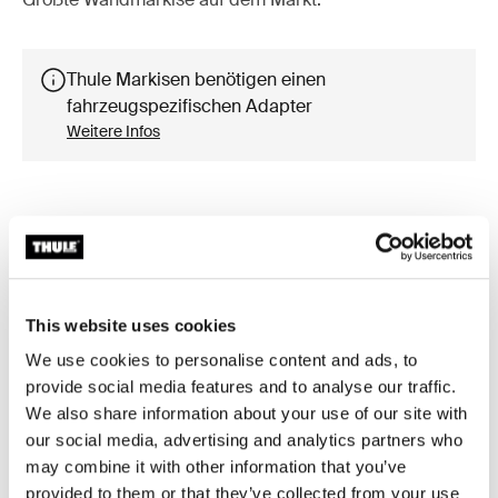
Thule Markisen benötigen einen
fahrzeugspezifischen Adapter
Weitere Infos
Zubehör für Thule Omnistor 8000
This website uses cookies
We use cookies to personalise content and ads, to
Online verfügbar
Neu
provide social media features and to analyse our traffic.
We also share information about your use of our site with
our social media, advertising and analytics partners who
may combine it with other information that you’ve
provided to them or that they’ve collected from your use