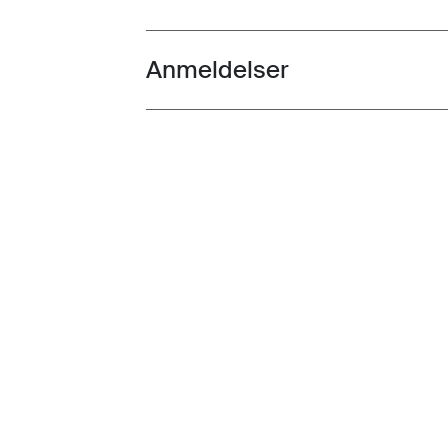
Anmeldelser
Toggle overview