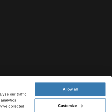
Allow all
yse our traffic.
 analytics
Customize
Denmark
y’ve collected
sninger
Cookiepolitik
Cookie-indstillinger
Current market/Sw