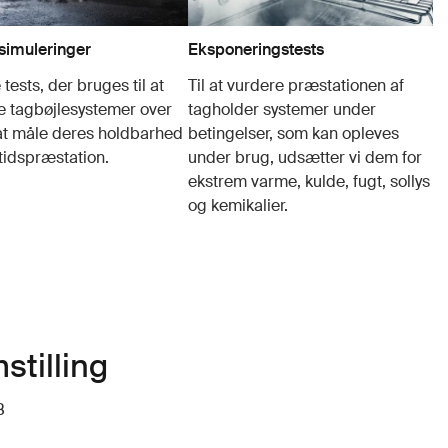
 simuleringer
Eksponeringstests
tests, der bruges til at
Til at vurdere præstationen af
e tagbøjlesystemer over
tagholder systemer under
r at måle deres holdbarhed
betingelser, som kan opleves
tidspræstation.
under brug, udsætter vi dem for
ekstrem varme, kulde, fugt, sollys
og kemikalier.
stilling
B