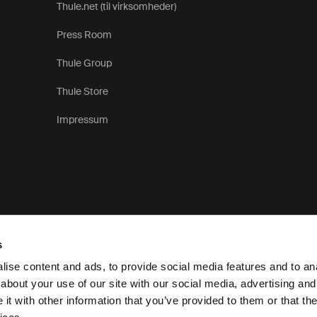
Thule.net (til virksomheder)
Press Room
Thule Group
Thule Store
Impressum
s
ise content and ads, to provide social media features and to anal
about your use of our site with our social media, advertising and
t with other information that you’ve provided to them or that the
Meddelelse om beskyttelse af personlige oply