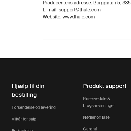
Producentens adresse: Borggatan 5, 335 7
E-mail: support@thule.com
Website: www.thule.com
Hjælp til din
Produkt support
bestilling
Reservedele &
brugsanvisninger
Forsendelse og levering
Nøgler og låse
Vilkår for salg
Garanti
Fortrydelse