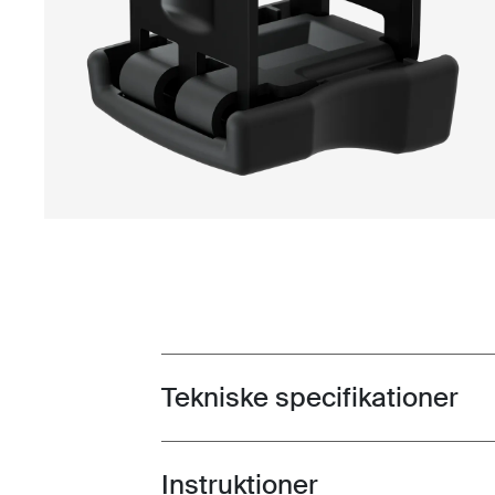
Tekniske specifikationer
Toggle techspec
Instruktioner
Toggle guides and instructions