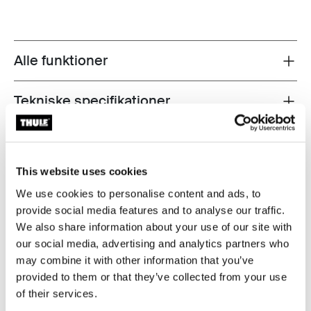
Alle funktioner
Toggle features
Tekniske specifikationer
Toggle techspec
Anmeldelser
Toggle overview
This website uses cookies
Testet til det yderste
We use cookies to personalise content and ads, to
provide social media features and to analyse our traffic.
På vores Thule Test Center™ i Hillerstorp, Sverige,
We also share information about your use of our site with
gennemgår produkterne ekstreme tests. Vores
our social media, advertising and analytics partners who
tagbøjlesystemer er designet til at bære dit udstyr og
may combine it with other information that you’ve
passe din bil så trygt og sikkert som muligt. Herunder er
provided to them or that they’ve collected from your use
vises bare nogle få eksempler på udførte tests.
of their services.