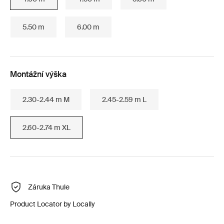
5.50 m
6.00 m
Montážní výška
2.30-2.44 m M
2.45-2.59 m L
2.60-2.74 m XL
Záruka Thule
Product Locator by Locally