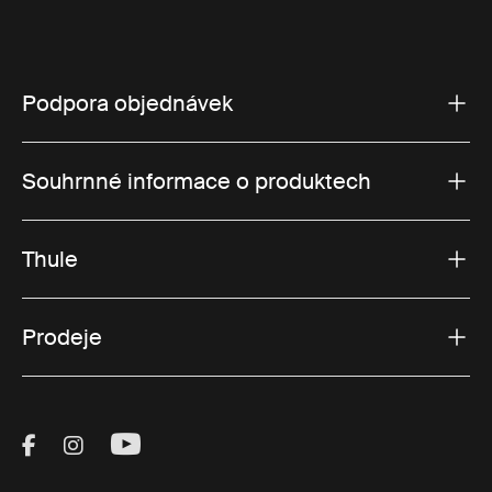
Podpora objednávek
Souhrnné informace o produktech
Thule
Prodeje
Visit Thule on Facebook (external link)
Visit Thule on Instagram (external link)
Visit Thule on Youtube (external lin