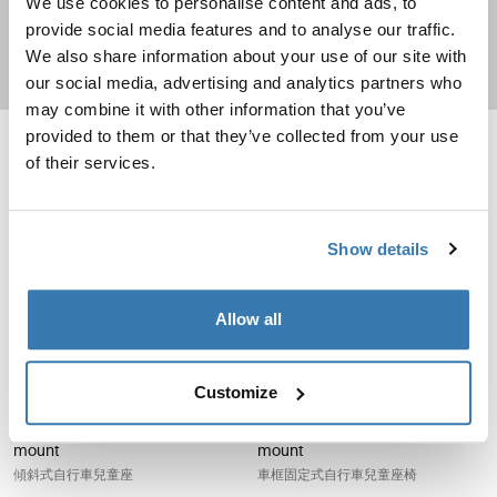
We use cookies to personalise content and ads, to
provide social media features and to analyse our traffic.
We also share information about your use of our site with
更多資訊
our social media, advertising and analytics partners who
may combine it with other information that you’ve
provided to them or that they’ve collected from your use
of their services.
Thule Yepp Nexxt 2 maxi frame mount 車框固定式自行車兒童座椅 Midnig
Thule RideAlong 2 rack moun
Thule Yepp Nexxt 2 午夜黑色 (selected)
Thule Yepp Nexxt 2 深灰色板岩
Thule Yepp Nexxt 2 深卡其色
Thule Yepp Nexxt 2 琥珀黄
Thule Yepp Nexxt 2 Maxi Mint Green
Thule Yepp Nexxt 2 Maxi Snow White
Thule Yepp Nexxt 2 Maxi 海藍寶石
Thule RideAlong 2 rack mount Lig
Thule RideAlong 2 rack moun
Thule RideAlong 2 rack 
Thule Yepp Nexxt 2 Maxi Chocolate Brown
Thule RideAlong 2 rack mount
架裝可傾斜的兒童腳踏車座椅
Show details
Thule Yepp Nexxt 2 maxi
frame mount
車框固定式自行車兒童座椅
Allow all
Thule RideAlong 2 frame mount 傾斜式自行車兒童座 Dark gray
Thule RideAlong Lite 2 frame
Thule RideAlong 2 Dark Gray (selected)
Thule RideAlong 2 Light Gray
Thule RideAlong 2 Zen Lime
Thule RideAlong Lite 2 Light Gray 
Thule RideAlong Lite 2 Dark 
Thule RideAlong Lite 2 Z
Customize
Thule RideAlong 2 frame
Thule RideAlong Lite 2 frame
mount
mount
傾斜式自行車兒童座
車框固定式自行車兒童座椅