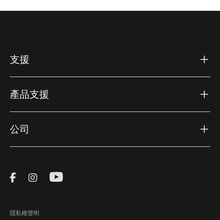
Thule 後置兒童自行車座椅的主
要特點
我們的後置兒童自行車座椅具有多種功能，可讓每次騎行
支援
都更加愉快。從快速簡便的安裝到增強的安全措施，Thule
自行車座椅在設計時考慮到了父母和孩子的需求：
產品支援
1. 卓越的安全性：
每個座椅都配有五點式安全帶，可將您
的孩子牢固地固定到位。我們的安全扣是兒童安全的，確
保小手在騎行過程中不會意外解開它們。
公司
2. 舒適至上：
Thule 後排自行車座椅採用軟墊座椅，可吸
收顛簸和不平坦表面的衝擊力，提供平穩舒適的乘坐體
Visit Thule on Facebook (external link)
Visit Thule on Instagram (external link)
Visit Thule on Youtube (external lin
驗。我們的許多座椅還包括可調節的腳踏板和帶子，因此
您的孩子可以在成長過程中舒適地坐著。
隱私權聲明