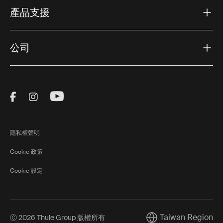
產品支援
公司
Visit Thule on Facebook (external link)
Visit Thule on Instagram (external link)
Visit Thule on Youtube (external lin
隱私權聲明
Cookie 政策
Cookie 設定
Taiwan Region
Ⓒ 2026 Thule Group 版權所有
Current market/Swit