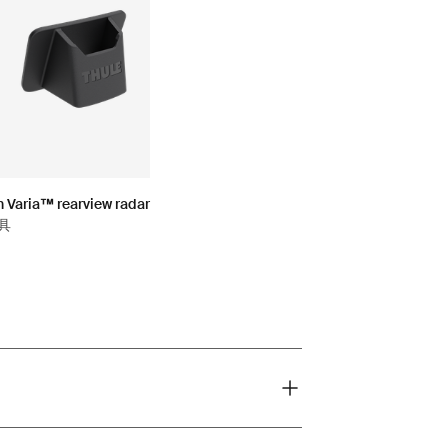
 Varia™ rearview radar
具