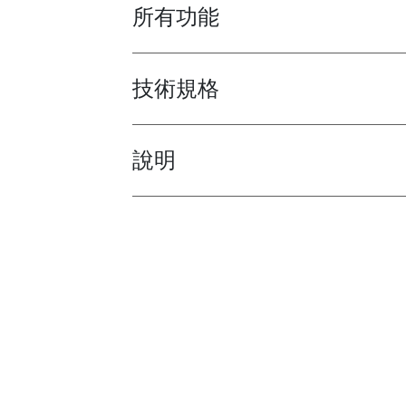
所有功能
Toggle features
技術規格
Toggle techspec
說明
Toggle guides and instructions