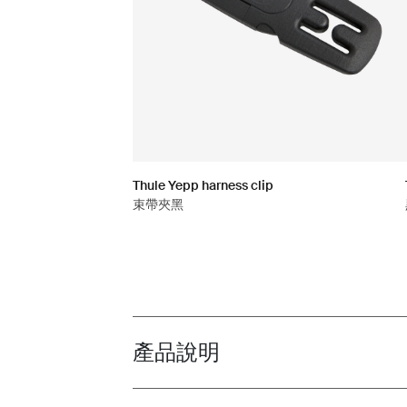
Thule Yepp harness clip
束帶夾黑
產品說明
Toggle overview