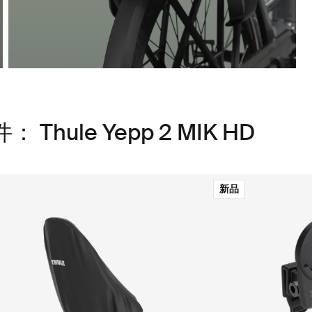
ule Yepp 2 MIK HD
新品