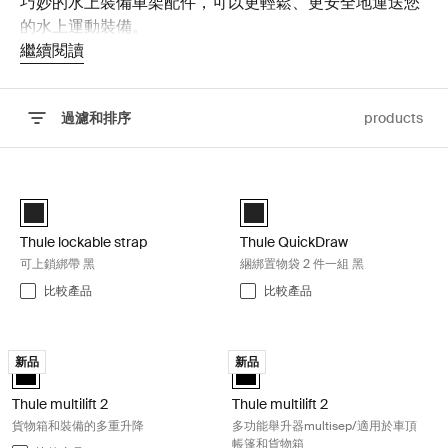
巧妙的水上裝備車架配件，可以更輕鬆、更安全地運送您
的水上運動裝備。
繼續閱讀
過濾和排序
products
跳至結果
Thule lockable strap 可上鎖綁帶 黑 Black
Thule QuickDraw 綑綁置物袋 2 件一
Black (selected)
Black (selected)
Thule lockable strap
Thule QuickDraw
可上鎖綁帶 黑
綑綁置物袋 2 件一組 黑
比較產品
比較產品
Thule multilift 2 貨物箱和裝備的多重升降 Black
Thule multilift 2 多功能舉升器mu
新品
新品
black (selected)
black (selected)
Thule multilift 2
Thule multilift 2
貨物箱和裝備的多重升降
多功能舉升器multisep/適用於車頂
帳篷和貨物箱