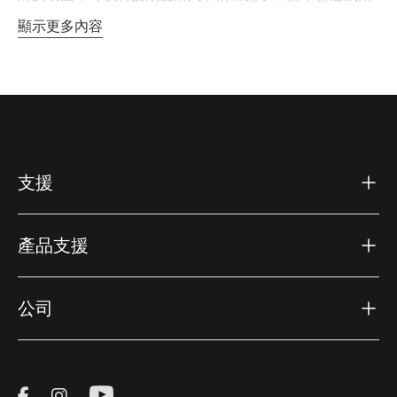
痕或損壞。這對於需要定期裝卸船隻的頻繁皮划艇運動員
顯示更多內容
特別有用。
多功能且安全的解決方案
對於那些運輸較大或較重物品的人來說， 繩索棘輪 是一個
很好的補充。這些設備可讓您快速輕鬆地固定船頭和船
尾，無需繁瑣的彈力繩或複雜的結。只需安裝棘輪，擰
支援
緊，您就可以自信地上路了。
產品支援
此外， 可拉伸彈力衝浪帶 為固定衝浪板、立式槳板和帆板
提供了多功能解決方案。這些可調式肩帶可適應不同尺寸
的板材，確保緊密貼合並防止運輸過程中移動。
公司
保護與儲存
運輸貴重設備時，安全也是重中之重。電纜鎖 可讓您將皮
Visit Thule on Facebook (external link)
Visit Thule on Instagram (external link)
Visit Thule on Youtube (external lin