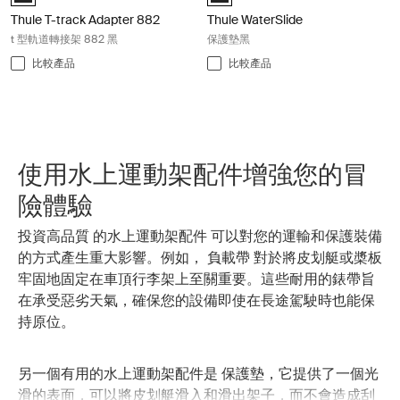
Thule T-track Adapter 882
Thule WaterSlide
t 型軌道轉接架 882 黑
保護墊黑
比較產品
比較產品
使用水上運動架配件增強您的冒
險體驗
投資高品質 的水上運動架配件 可以對您的運輸和保護裝備
的方式產生重大影響。例如， 負載帶 對於將皮划艇或槳板
牢固地固定在車頂行李架上至關重要。這些耐用的錶帶旨
在承受惡劣天氣，確保您的設備即使在長途駕駛時也能保
持原位。
另一個有用的水上運動架配件是 保護墊，它提供了一個光
滑的表面，可以將皮划艇滑入和滑出架子，而不會造成刮