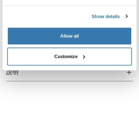
Show details
產品說明
Toggle overview
所有功能
Toggle features
Allow all
技術規格
Toggle techspec
Customize
說明
Toggle guides and instructions