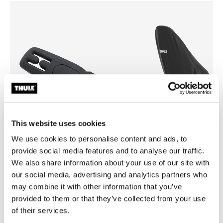
This website uses cookies
We use cookies to personalise content and ads, to
provide social media features and to analyse our traffic.
We also share information about your use of our site with
Thule Yepp harness clip
Thule Yepp maxi rain cover
束帶夾黑
黑色防雨套
our social media, advertising and analytics partners who
may combine it with other information that you’ve
provided to them or that they’ve collected from your use
of their services.