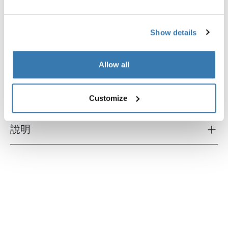
Show details
產品說明
Toggle overview
Allow all
所有功能
Toggle features
技術規格
Customize
Toggle techspec
說明
Toggle guides and instructions