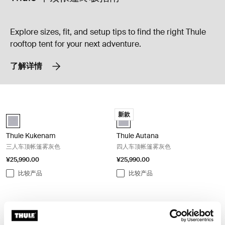
Explore sizes, fit, and setup tips to find the right Thule
rooftop tent for your next adventure.
了解详情
Thule Kukenam 三人车顶帐篷雾灰色 Haze gray
Thule Autana 四人车顶帐篷雾灰色 Haz
新款
Thule Tepui Explorer Kukenam Haze Gray (selected)
Thule Tepui Explorer Autana 4 Ha
Thule Kukenam
Thule Autana
三人车顶帐篷雾灰色
四人车顶帐篷雾灰色
¥25,990.00
¥25,990.00
比较产品
比较产品
Thule Approach M 2-3 人车顶帐篷 pelican 灰色 Pelican gray
Thule Approach 鹈鹕灰 (selected)