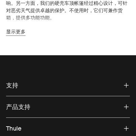
响。另一方面，我们的硬壳车顶帐篷经过精心设计，可针
对恶劣天气提供卓越的保护。不使用时，它们可兼作货
箱，提供多功能功能。
显示更多
满足不同需求的车顶帐篷
无论您是计划周末度假还是为期一个月的冒险，Thule 车
顶帐篷都可以增强您的露营体验。我们的型号可满足各种
需求：
对于家庭：
较大的型号为家庭提供了充足的空间，并可
支持
选择添加附楼，为睡眠或储物创造额外的空间。家庭可
以享受舒适帐篷的便利，同时有足够的空间让每个人都
可以展开。
产品支持
对于短途旅行：
轻巧紧凑的帐篷非常适合跨界车和旅行
车等小型车辆。这些型号为自行车或皮划艇等额外装备
Thule
留出了空间，非常适合您想要充分利用有限空间的快速