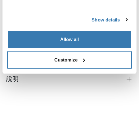
Show details
產品說明
Toggle overview
Allow all
所有功能
Toggle features
技術規格
Customize
Toggle techspec
說明
Toggle guides and instructions