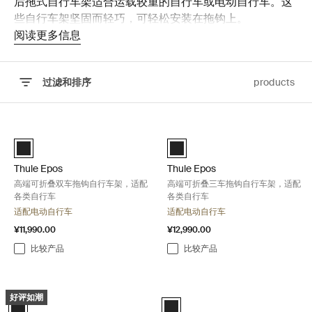
后拖式自行车架适合运载较重的自行车或电动自行车。这
些自行车架坚固而轻巧，可轻松安装在拖钩上。
阅读更多信息
过滤和排序
products
跳至结果
Thule Epos 高端可折叠双车拖钩自行车架，适配各类自行车 Black
Thule Epos 高端可折叠三车拖钩
Black (selected)
Black (selected)
Thule Epos
Thule Epos
高端可折叠双车拖钩自行车架，适配
高端可折叠三车拖钩自行车架，适配
各类自行车
各类自行车
适配电动自行车
适配电动自行车
¥11,990.00
¥12,990.00
比较产品
比较产品
Thule EasyFold 3 全折叠双车自行车托架，专为重型电动自行车优化 Blac
Thule EasyFold 3 全折叠三车
好评如潮
Black (selected)
Black (selected)