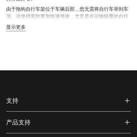
由于拖钩自行车架位于车辆后部，您无需将自行车举到车
顶。这使得装卸更加快速便捷，尤其是在运输较重的自行
车时。许多现代车架还具有倾斜或折叠功能，即使自行车
显示更多
已装载，您仍然可以开启后备箱。
为什么选择拖钩自行车架？
拖钩自行车架
专为稳定性和易用性而设计。与车顶自行车
架相比，较低的装载高度和拖钩上牢固的安装点使这类车
架特别适合运输较重的自行车或多辆自行车。
主要优势包括：
低位安装，轻松装载
安全稳定地运输电动自行车等重型自行车
支持
数秒内即可快速安装到拖钩上
可选择运输一至四辆自行车
可倾斜设计，方便开启后备箱
产品支持
这些优势使拖钩自行车架成为家庭、骑行团队以及经常前
往骑行路线或目的地的骑行者的热门选择。