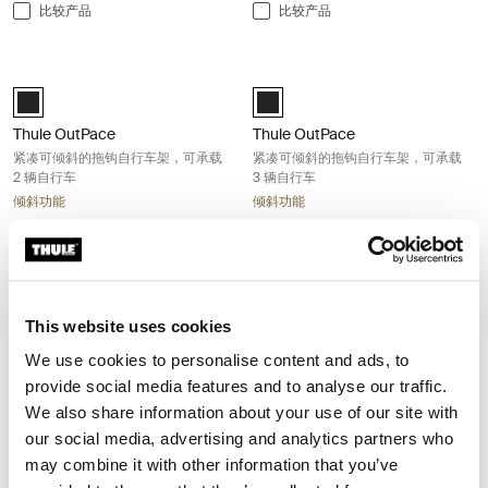
比较产品
比较产品
Thule OutPace 紧凑可倾斜的拖钩自行车架，可承载 2 辆自行车 Black
Thule OutPace 紧凑可倾斜的拖钩
Black (selected)
Black (selected)
Thule OutPace
Thule OutPace
紧凑可倾斜的拖钩自行车架，可承载
紧凑可倾斜的拖钩自行车架，可承载
2 辆自行车
3 辆自行车
倾斜功能
倾斜功能
¥8,990.00
¥9,990.00
比较产品
比较产品
Thule VeloCompact 13-pin 轻巧紧凑的双车自行车托架，日常骑行的完美之选
Thule VeloCompact 13-pin
This website uses cookies
Alu-Black (selected)
Alu-Black (selected)
We use cookies to personalise content and ads, to
Thule VeloCompact 13-pin
Thule VeloCompact 13-pin
provide social media features and to analyse our traffic.
轻巧紧凑的双车自行车托架，日常骑
轻巧紧凑的三车自行车托架，家庭探
We also share information about your use of our site with
行的完美之选
险的完美之选
our social media, advertising and analytics partners who
¥6,990.00
¥7,990.00
may combine it with other information that you’ve
比较产品
比较产品