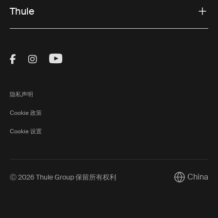
Thule
选择合适的拖钩自行车架
在选择
拖钩自行车架
时，需要考虑以下几个因素。
首先，考虑您需要携带多少辆自行车。有些车架专为两辆
Visit Thule on Facebook (external link)
Visit Thule on Instagram (external link)
Visit Thule on Youtube (external lin
自行车设计，而其他车架可以承载三到四辆。如果您骑的
是电动自行车，选择承重能力更高、自行车间距更宽的车
架非常重要。
隐私声明
其次，考虑自行车如何固定在车架上。有些系统通过车架
固定自行车，而其他系统则通过固定车轮来提供额外保
Cookie 政策
护，并兼容不同类型的自行车。
Cookie 设置
最后，考虑便利功能，如折叠设计、倾斜功能以方便开启
后备箱，以及不使用时的紧凑存放。
China
Ⓒ 2026 Thule Group 保留所有权利
Current mar