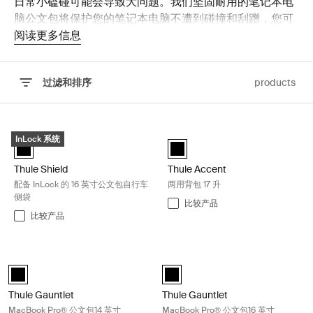
日常小磕碰可能会导致大问题。我们坚固耐用的笔记本电
脑公文包将保护您的笔记本电脑不遭到碰撞和刮蹭，您可
以放心投入每天的工作。
阅读更多信息
过滤和排序
products
跳至结果
Thule Shield 配备 InLock 的 16 英寸公文包自行车侧袋 Black
Thule Accent 两用背包 17 升 Black
InLock 系统
Thule Shield attache with InLock 16" 黑色 (selected)
Thule Accent convertible backp
Thule Shield
Thule Accent
配备 InLock 的 16 英寸公文包自行车
两用背包 17 升
侧袋
比较产品
比较产品
Thule Gauntlet MacBook Pro® 公文包14 英寸 Black
Thule Gauntlet MacBook Pro® 公文
Thule Gauntlet MacBook Pro® attaché 14" 黑色 (selected)
Thule Gauntlet MacBook Pro® att
Thule Gauntlet
Thule Gauntlet
MacBook Pro® 公文包14 英寸
MacBook Pro® 公文包16 英寸