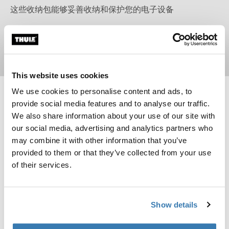
这些收纳包能够妥善收纳和保护您的电子设备
立即购买
This website uses cookies
We use cookies to personalise content and ads, to
Thule Accent 公文包 17 升 Black
Thule Accent 笔记本电脑包 15.6 英寸 
provide social media features and to analyse our traffic.
Thule Accent briefcase 17L 黑色 (selected)
Thule Accent laptop bag 15.6" 黑色
We also share information about your use of our site with
our social media, advertising and analytics partners who
Thule Accent
Thule Accent
公文包 17 升
笔记本电脑包 15.6 英寸
may combine it with other information that you’ve
provided to them or that they’ve collected from your use
比较产品
比较产品
of their services.
Thule Crossover 2 笔记本电脑包 13.3 英寸 Black
Thule Paramount 信使包 14L Gentle 
新款
Thule Crossover 2 laptop bag 13.3" 黑色 (selected)
Thule Paramount messenger 14
Thule Paramount messenge
Thule Paramount mes
Show details
Thule Crossover 2
Thule Paramount
笔记本电脑包 13.3 英寸
信使包 14L