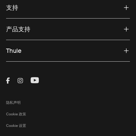
态。为了增加多功能性，请考虑笔记本电脑公文包背包，
支持
它提供了背包的便利性和公文包的抛光外观。
风格与功能的结合
产品支持
Thule 笔记本电脑公文包在设计时兼顾美观和实用性。其
时尚、专业的外观使其适合任何工作环境，无论是公司办
Thule
公室还是联合办公空间。这些公文包的贴心设计确保您可
以轻松携带笔记本电脑和其他必需品，同时保持优雅、专
业的外观。如果您需要额外的多功能性，笔记本电脑公文
包背包提供了灵活的解决方案，让您可以根据需要在携带
Visit Thule on Facebook (external link)
Visit Thule on Instagram (external link)
Visit Thule on Youtube (external lin
方式之间切换。
经久耐用
隐私声明
耐用性是 Thule 公文包的一个关键特征。这些坚固耐用的
笔记本电脑包采用优质材料制成，旨在满足日常使用和恶
Cookie 政策
劣条件的需求。其坚固的结构可确保您的公文包随着时间
Cookie 设置
的推移保持其形状和外观，对于任何需要可靠且持久的解
决方案来运输笔记本电脑和工作必需品的专业人士来说，