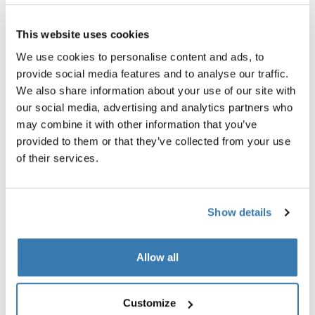
This website uses cookies
We use cookies to personalise content and ads, to
provide social media features and to analyse our traffic.
We also share information about your use of our site with
our social media, advertising and analytics partners who
Thule Sun Blocker G2 Front
Thule View Blocker G2 Front
may combine it with other information that you’ve
frontsolskydd 1,00 m grå
regn- och solskydd för front 
provided to them or that they’ve collected from your use
grå
of their services.
Show details
Alla funktioner
Toggle features
Allow all
Tekniska specifikationer
Toggle techspec
Customize