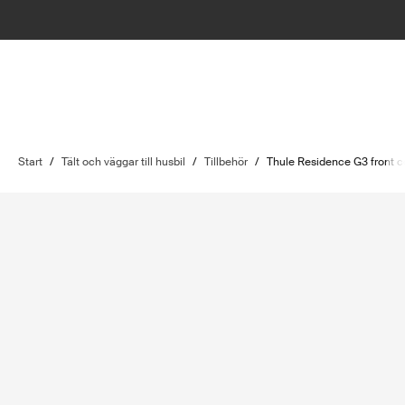
Start
/
Tält och väggar till husbil
/
Tillbehör
/
Thule Residence G3 front c