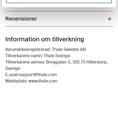
Instruktioner
Toggle guides and instructions
Recensioner
Toggle overview
Information om tillverkning
Varumärkesregistrerad: Thule Sweden AB
Tillverkarens namn: Thule Sverige
Tillverkarens adress: Borggatan 5, 335 73 Hillerstorp,
Sverige
E-post:support@thule.com
Webbplats: www.thule.com