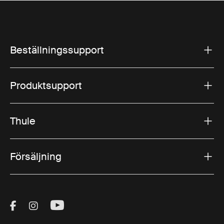
Beställningssupport
Produktsupport
Thule
Försäljning
Visit Thule on Facebook (external link)
Visit Thule on Instagram (external link)
Visit Thule on Youtube (external lin