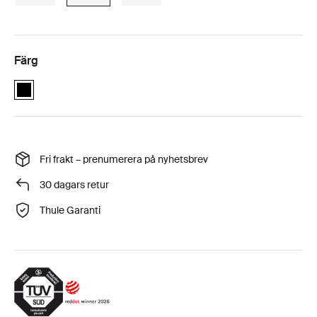
Färg
Thule Cappy Svart (selected)
Fri frakt – prenumerera på nyhetsbrev
30 dagars retur
Thule Garanti