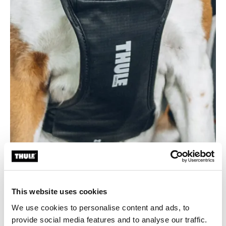
Hållbar och lätt att rengöra
This website uses cookies
Tillverkad av 100 % återvunnet bluesign®-tyg med en
We use cookies to personalise content and ads, to
slät, avtorkningsbar beläggning för långvarig
provide social media features and to analyse our traffic.