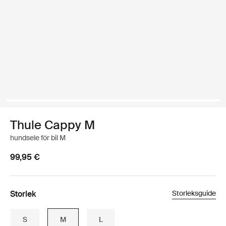
Thule Cappy M
hundsele för bil M
99,95 €
Storlek
Storleksguide
S
M
L