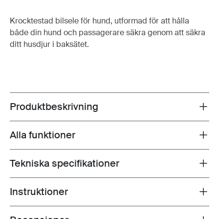
Krocktestad bilsele för hund, utformad för att hålla
både din hund och passagerare säkra genom att säkra
ditt husdjur i baksätet.
Produktbeskrivning
Toggle overview
Alla funktioner
Toggle features
Tekniska specifikationer
Toggle techspec
Instruktioner
Toggle guides and instructions