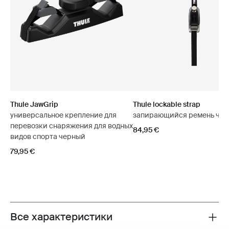
Thule JawGrip
Thule lockable strap
универсальное крепление для
запирающийся ремень че
перевозки снаряжения для водных
84,95 €
видов спорта черный
79,95 €
Все характеристики
Toggle features