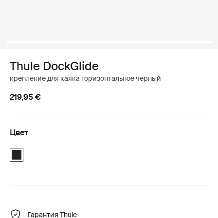
Thule DockGlide
крепление для каяка горизонтальное черный
219,95 €
Цвет
Thule DockGlide Чёрный (selected)
Гарантия Thule