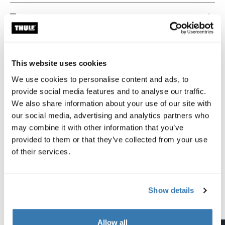
Технические характеристики
Toggle techspec
Инструкции
Toggle guides and instructions
This website uses cookies
We use cookies to personalise content and ads, to
Максимально протестировано
provide social media features and to analyse our traffic.
We also share information about your use of our site with
В Thule Test Center™ в Хиллерсторпе (Швеция) мы
our social media, advertising and analytics partners who
подвергаем наши изделия жесточайшим
may combine it with other information that you’ve
испытаниям. Наши багажники для крыши служат
provided to them or that they’ve collected from your use
для перевозки снаряжения и крепятся к
of their services.
автомобилю максимально надежно и безопасно.
Ниже приведены некоторые примеры
проведенных испытаний.
Show details
Узнайте больше о центре тестирования Thule
Allow all