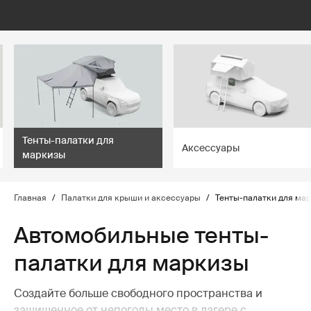
filter
Тенты-палатки для
Аксессуары
маркизы
Главная
/
Палатки для крыши и аксессуары
/
Тенты-палатки для ма
Автомобильные тенты-
палатки для маркизы
Создайте больше свободного пространства и
защищенное от непогоды место в лагере с