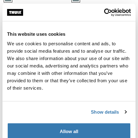
Thule Approach awning S/M
Thule Approach awning L
тент-палатка для маркизы на 2–
четырехместная палатка на
3 места
крышу маркиза
This website uses cookies
Thule Starset tarp тент для защиты от непогоды Mid blue
Thule Outland Awning разворачив
Thule Starset tarp Средний синий (selected)
Thule Outland Awning Антрацит (
We use cookies to personalise content and ads, to
provide social media features and to analyse our traffic.
Thule Starset tarp
Thule Outland Awning
We also share information about your use of our site with
тент для защиты от непогоды
разворачиваемая вручную
our social media, advertising and analytics partners who
кассетная маркиза 1,90 м
may combine it with other information that you’ve
антрацитовый черный
provided to them or that they’ve collected from your use
of their services.
Маркизы для автопалаток на
Show details
крышу — дополнительное
укрытие и комфорт
Allow all