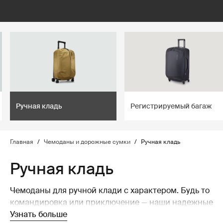
lter
filter
Ручная кладь
Регистрируемый багаж
Главная
/
Чемоданы и дорожные сумки
/
Ручная кладь
Ручная кладь
Чемоданы для ручной клади с характером. Будь то
командировка или приключение — наши надежные
чемоданы всегда готовы прийти на помощь!
Узнать больше