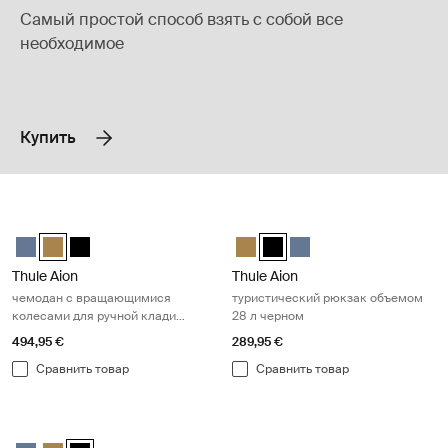
Самый простой способ взять с собой все
необходимое
Купить
Thule Aion чемодан с вращающимися колесами для ручной клади 
Thule Aion туристический рюкзак
Thule Aion carry on spinner Темно-серый шифер
Thule Aion carry on spinner Nutria brown (selected)
Thule Aion carry on spinner Чёрный
Thule Aion travel backpack 28L N
Thule Aion travel backpack 
Thule Aion travel back
Thule Aion
Thule Aion
чемодан с вращающимися
туристический рюкзак объемом
колесами для ручной клади
28 л черном
нутрия коричневая
494,95 €
289,95 €
Сравнить товар
Сравнить товар
Thule Aion чемодан с вращающимися колесами для ручной клади 
Thule Aion carry on spinner Темно-серый шифер
Thule Aion carry on spinner Nutria brown
Thule Aion carry on spinner Чёрный (selected)