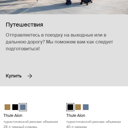
Путешествия
Отправляетесь в поездку на выходные или в
дальнюю дорогу? Мы поможем вам как следует
подготовиться!
Купить
Thule Aion туристический рюкзак объемом 28 л темный сланец Dar
Thule Aion туристический рюкзак
Thule Aion travel backpack 28L Nutria brown
Thule Aion travel backpack 28L Чёрный
Thule Aion travel backpack 28L Темно-серый шифер (selec
Thule Aion travel backpack 40L 
Thule Aion travel backpack 4
Thule Aion travel back
Thule Aion
Thule Aion
туристический рюкзак объемом
туристический рюкзак объемом
28 л темный сланец
40 л черном