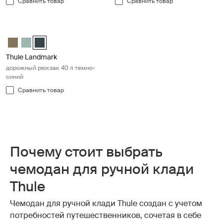
Сравнить товар
Сравнить товар
Thule Landmark дорожный рюкзак 40 л темно-синий Darkest blue
Thule Landmark 40L Темный хаки
Thule Landmark 40L Hazy Green
Thule Landmark 40L Самый темный синий (selected)
Thule Landmark
дорожный рюкзак 40 л темно-
синий
Сравнить товар
Почему стоит выбрать
чемодан для ручной клади
Thule
Чемодан для ручной клади Thule создан с учетом
потребностей путешественников, сочетая в себе