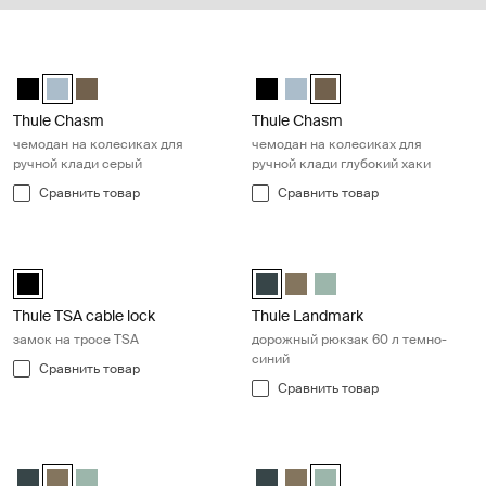
Thule Chasm чемодан на колесиках для ручной клади серый Pond 
Thule Chasm чемодан на колесика
Thule Chasm wheeled carry-on duffel Чёрный
Thule Chasm wheeled carry-on duffel Прудово-серый (selected
Thule Chasm wheeled carry-on duffel Темный хаки
Thule Chasm wheeled carry-on d
Thule Chasm wheeled carry-
Thule Chasm wheeled car
Thule Chasm
Thule Chasm
чемодан на колесиках для
чемодан на колесиках для
ручной клади серый
ручной клади глубокий хаки
Сравнить товар
Сравнить товар
Thule TSA cable lock замок на тросе TSA Black
Thule Landmark дорожный рюкзак 
Thule TSA cable lock Чёрный (selected)
Thule Landmark 60L Самый темн
Thule Landmark 60L Темный
Thule Landmark 60L Ha
Thule TSA cable lock
Thule Landmark
замок на тросе TSA
дорожный рюкзак 60 л темно-
синий
Сравнить товар
Сравнить товар
Thule Landmark дорожный рюкзак 60 л темный хаки Deep khaki
Thule Landmark дорожный рюкзак
Thule Landmark 60L Самый темный синий
Thule Landmark 60L Темный хаки (selected)
Thule Landmark 60L Hazy Green
Thule Landmark 60L Самый те
Thule Landmark 60L Темный
Thule Landmark 60L Hazy