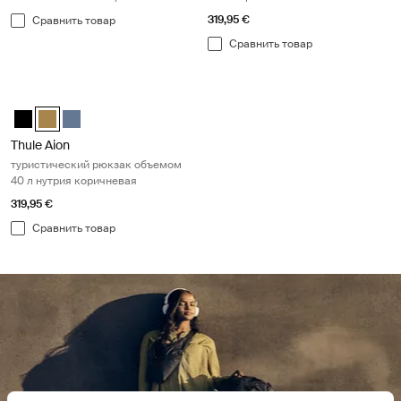
319,95 €
Сравнить товар
Сравнить товар
Thule Aion туристический рюкзак объемом 40 л нутрия коричнева
Thule Aion travel backpack 40L Чёрный
Thule Aion travel backpack 40L Nutria brown (selected)
Thule Aion travel backpack 40L Темно-серый шифер
Thule Aion
туристический рюкзак объемом
40 л нутрия коричневая
319,95 €
Сравнить товар