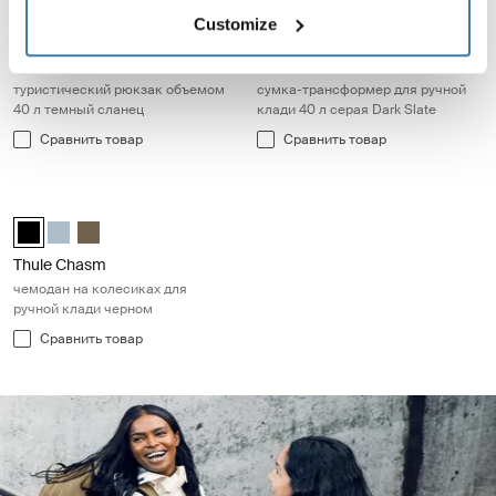
Thule Aion туристический рюкзак объемом 40 л темный сланец Dar
Thule Subterra 2 сумка-трансформ
Thule Aion travel backpack 40L Чёрный
Thule Aion travel backpack 40L Nutria brown
Thule Aion travel backpack 40L Темно-серый шифер (sele
Thule Subterra convertible carr
Customize
Thule Aion
Thule Subterra 2
туристический рюкзак объемом
сумка-трансформер для ручной
40 л темный сланец
клади 40 л серая Dark Slate
Сравнить товар
Сравнить товар
Thule Chasm чемодан на колесиках для ручной клади черном Blac
Thule Chasm wheeled carry-on duffel Чёрный (selected)
Thule Chasm wheeled carry-on duffel Прудово-серый
Thule Chasm wheeled carry-on duffel Темный хаки
Thule Chasm
чемодан на колесиках для
ручной клади черном
Сравнить товар