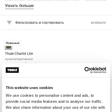
компаньон. Созданные для высокой
Узнать больше
производительности и комфорта, наши
вездеходные коляски позволяют вам
Фильтровать и сортировать
products
поддерживать свой фитнес-режим, не жертвуя
безопасностью и комфортом вашего ребенка. Будь
то городские улицы или внедорожные тропы,
Перейти к результатам
Thule Chariot Lite мультиспортивный велосипедный прицеп Vinta
вездеходные коляски Thule обеспечивают
Новинка!
Thule Chariot Lite Винтажный зеленый (selected)
универсальность и надежность, которые вам
нужны.
Thule Chariot Lite
мультиспортивный
велосипедный прицеп
This website uses cookies
Почему стоит выбрать
We use cookies to personalise content and ads, to
provide social media features and to analyse our traffic.
беговую коляску Thule?
We also share information about your use of our site with