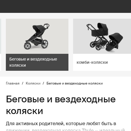
lter
filter
Беговые и вездеходные
комби-коляски
коляски
Главная
/
Коляски
/
Беговые и вездеходные коляски
Беговые и вездеходные
коляски
Для активных родителей, которые любят быть в
движении, вездеходная коляска Thule — идеальный