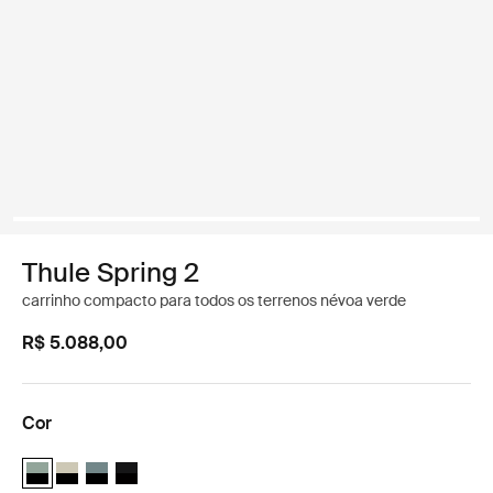
Thule Spring 2
carrinho compacto para todos os terrenos névoa verde
R$ 5.088,00
Cor
Thule Spring 2 Verde névoa no preto (selected)
Thule Spring 2 Soft Beige
Thule Spring 2 Azul médio no preto
Thule Spring 2 Preto sobre preto