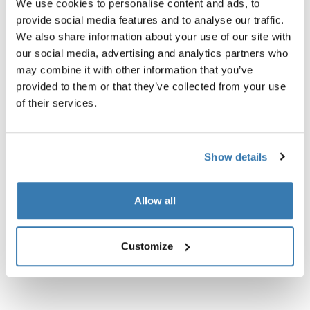
We use cookies to personalise content and ads, to
provide social media features and to analyse our traffic.
We also share information about your use of our site with
our social media, advertising and analytics partners who
may combine it with other information that you’ve
provided to them or that they’ve collected from your use
of their services.
Descrição do produto
Toggle overview
Todos os recursos
Toggle features
Show details
Especificações técnicas
Toggle techspec
Allow all
Instruções
Toggle guides and instructions
Customize