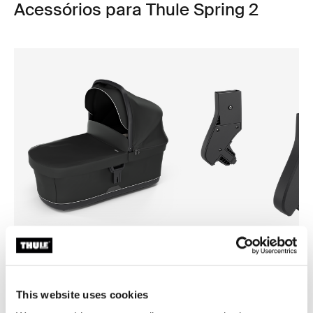
Acessórios para Thule Spring 2
Thule bassinet
Thule Spring 2 bassinet adap
berço preto
adaptador para berço
This website uses cookies
R$ 3.059,00
R$ 199,00