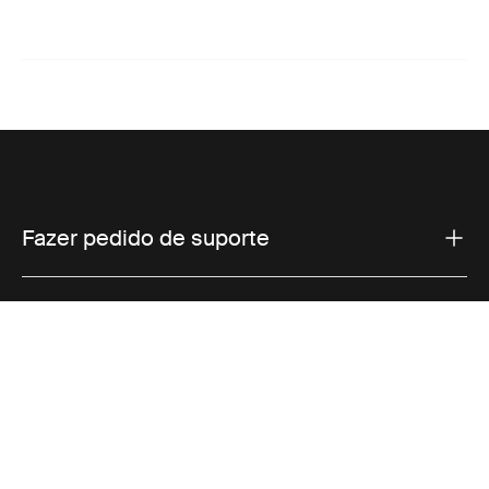
Fazer pedido de suporte
Suporte ao produto
Vendas
Thule