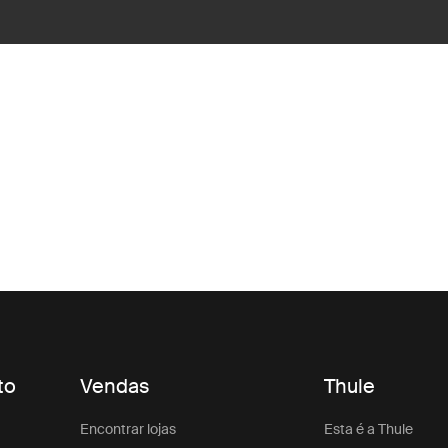
to
Vendas
Thule
Encontrar lojas
Esta é a Thule