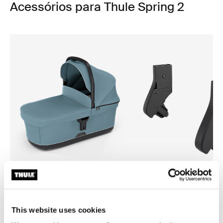
Acessórios para Thule Spring 2
Thule bassinet
Thule Spring 2 bassinet adap
berço azul médio
adaptador para berço
This website uses cookies
R$ 3.059,00
R$ 199,00