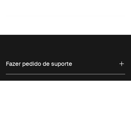
Fazer pedido de suporte
Suporte ao produto
Vendas
Thule