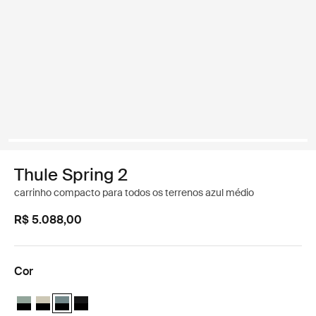
Thule Spring 2
carrinho compacto para todos os terrenos azul médio
R$ 5.088,00
Cor
Thule Spring 2 Verde névoa no preto
Thule Spring 2 Soft Beige
Thule Spring 2 Azul médio no preto (selected)
Thule Spring 2 Preto sobre preto