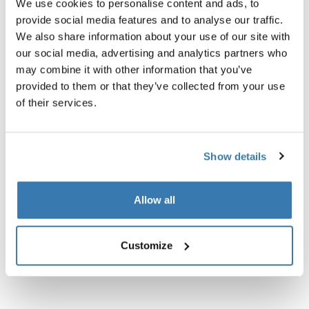
We use cookies to personalise content and ads, to
provide social media features and to analyse our traffic.
We also share information about your use of our site with
our social media, advertising and analytics partners who
may combine it with other information that you’ve
provided to them or that they’ve collected from your use
of their services.
Descrição do produto
Toggle overview
Todos os recursos
Toggle features
Show details
Especificações técnicas
Toggle techspec
Allow all
Instruções
Toggle guides and instructions
Customize