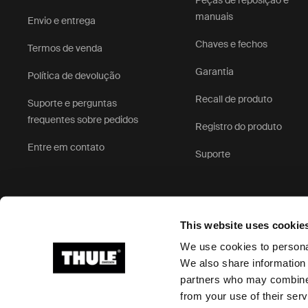
Peças de reposição e
manuais
Envio e entrega
Chaves e fechos
Termos de venda
Garantia
Política de devolução
Recall de produto
Suporte e perguntas
frequentes sobre pedidos
Registro do produto
Entre em contato
Suporte
This website uses cookie
We use cookies to personal
We also share information 
partners who may combine i
Ⓒ 2026 Thule Group. Todos os direitos reservados
from your use of their serv