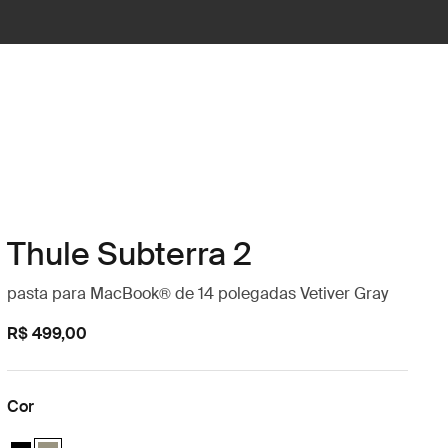
Thule Subterra 2
pasta para MacBook® de 14 polegadas Vetiver Gray
R$ 499,00
Cor
Thule Subterra MacBook sleeve 14" Preto
Thule Subterra MacBook sleeve 14" Cinza vetiver (selected)