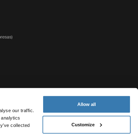
presas)
Allow all
yse our traffic.
 analytics
Customize
y’ve collected
Brazil
Política de cookies
Configurações de cookies
Current market