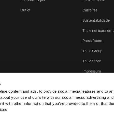
Encontrar lojas
Esta é a Thule
Outlet
Carreiras
Sustentabilidade
Thule.net (para em
Press Room
Thule Group
Thule Store
Impressum
s
ise content and ads, to provide social media features and to anal
about your use of our site with our social media, advertising and
t with other information that you’ve provided to them or that the
Aviso de Privacidade
ices.