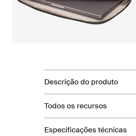
Descrição do produto
Toggle overview
Todos os recursos
Toggle features
Especificações técnicas
Toggle techspec