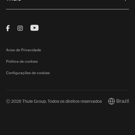
Visit Thule on Facebook (external link)
Visit Thule on Instagram (external link)
Visit Thule on Youtube (external lin
Aviso de Privacidade
Política de cookies
Configurações de cookies
Brazil
Ⓒ 2026 Thule Group. Todos os direitos reservados
Current mar