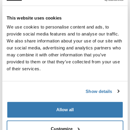
This website uses cookies
Thule TSA cable lock
Thule backpack rain cover
We use cookies to personalise content and ads, to
cadeado com cabo TSA
capa de chuva universal prat
mochila
provide social media features and to analyse our traffic.
R$ 169,00
We also share information about your use of our site with
R$ 319,00
our social media, advertising and analytics partners who
may combine it with other information that you’ve
provided to them or that they’ve collected from your use
of their services.
Descrição do produto
Toggle overview
Show details
Todos os recursos
Toggle features
Allow all
Especificações técnicas
Toggle techspec
Customize