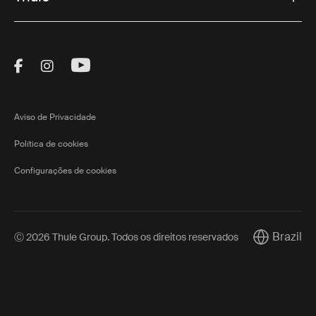
Visit Thule on Facebook (external link)
Visit Thule on Instagram (external link)
Visit Thule on Youtube (external lin
Aviso de Privacidade
Política de cookies
Configurações de cookies
Brazil
Ⓒ 2026 Thule Group. Todos os direitos reservados
Current mar