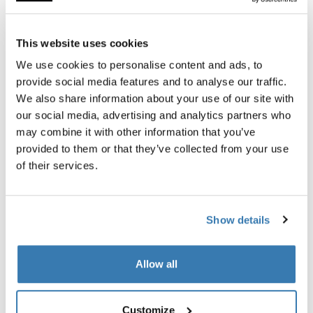
This website uses cookies
Thule TSA cable lock
Thule backpack rain cover
We use cookies to personalise content and ads, to
cadeado com cabo TSA
capa de chuva universal prat
mochila
provide social media features and to analyse our traffic.
R$ 169,00
We also share information about your use of our site with
R$ 319,00
our social media, advertising and analytics partners who
may combine it with other information that you’ve
provided to them or that they’ve collected from your use
of their services.
Descrição do produto
Toggle overview
Show details
Todos os recursos
Toggle features
Allow all
Especificações técnicas
Toggle techspec
Customize