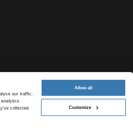
Allow all
yse our traffic.
 analytics
Customize
y’ve collected
Poland
tyczące plików cookie
Ustawienia plików cookie
Current market/