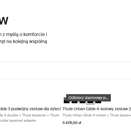
ów
z myślą o komforcie i
zęt na kolejną wspólną
bassinet Black on black
ide 3 podwójny zestaw dla dzieci Thule Urban Glide 3 double + Thule ba
Thule Urban Glide 4-kołowy zestaw 2-
nym
 czarnym
nym (selected)
bieski na czarnym
lide 3 podwójny zestaw dla dzieci Czarny (selected)
Thule Urban Glide 4-kołowy zestaw 
Thule Urban Glide 4-kołowy zes
Thule Urban Glide 4-kołowy
Thule Urban Glide 4-koł
Thule Urban Glide 
Odbierz darmowy p...
lide 3 podwójny zestaw dla dzieci
Thule Urban Glide 4-kołowy zestaw 2
de 3 double + Thule bassinet + Thule
Thule Urban Glide 4-wheel + Thule bassin
ouble bassinet adapter
5 478,00 zł