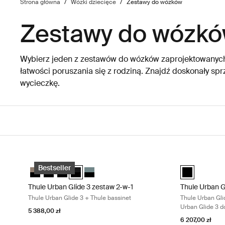
Strona główna
/
Wózki dziecięce
/
Zestawy do wózków
Zestawy do wózk
Wybierz jeden z zestawów do wózków zaprojektowanych 
łatwości poruszania się z rodziną. Znajdź doskonały spr
wycieczkę.
Przejdź do wyników
Thule Urban Glide 3 zestaw 2-w-1 Thule Urban Glide 3 + Thule 
Thule Urban Gl
Thule Urban Glide 3 zestaw 2-w-1 Tinted Taupe on Black
Thule Urban Glide 3 zestaw 2-w-1 Ciemny łupek na czar
Thule Urban Glide 3 zestaw 2-w-1 Zielony mglisty na
Thule Urban Glide 3 zestaw 2-w-1 Czarny na czar
Thule Urban Glide 3 zestaw 2-w-1 Średni nie
Thule Urban G
Bestseller
Thule Urban Glide 3 zestaw 2-w-1
Thule Urban G
Thule Urban Glide 3 + Thule bassinet
Thule Urban Gli
Urban Glide 3 d
5 388,00 zł
6 207,00 zł