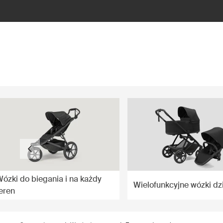
ilter
ózki do biegania i na każdy
Wielofunkcyjne wózki dz
eren