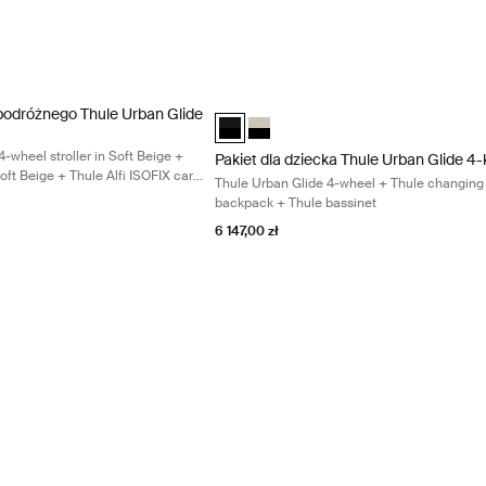
ban Glide 3 stroller in black + Thule bassinet in black + Thule Maple i
odróżnego Thule Urban Glide 4-kołowy Thule Urban Glide 4-wheel stroller
Pakiet dla dziecka Thule Urban Glide 4
podróżnego Thule Urban Glide
d Taupe on Black (selected)
 Ciemny łupek na czarnym
odka Czarny na czarnym
worodka Średni niebieski na czarnym
Pakiet dla dziecka Thule Urban Glide 4
Pakiet dla dziecka Thule Urban Gli
-wheel stroller in Soft Beige +
Pakiet dla dziecka Thule Urban Glide 4
oft Beige + Thule Alfi ISOFIX car
Thule Urban Glide 4-wheel + Thule changing
Maple infant car seat in Mid Blue +
backpack + Thule bassinet
3 car seat adapter for Maxi-Cosi®
6 147,00 zł
4-wheel + Thule Urban Glide 3 snack tray + Thule stoller cup holder B
ym (selected)