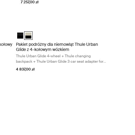
7 257,00 zł
nfant car seat in black + Thule Urban Glide 3 car seat adapter for Maxi-
 in Soft Beige + Thule bassinet in Soft Beige + Thule Alfi ISOFIX car se
-kołowy Thule Urban Glide 4-wheel + Thule changing backpack + Thule b
Pakiet podróżny dla niemowląt Thule Urban Glide z 4-kołowym 
-kołowy Czarny na czarnym (selected)
de 4-kołowy Soft Beige
Pakiet podróżny dla niemowląt Thule Urban Glide z 4-kołow
Pakiet podróżny dla niemowląt Thule Urban Glide z 4-koł
-kołowy
Pakiet podróżny dla niemowląt Thule Urban
Glide z 4-kołowym wózkiem
Thule Urban Glide 4-wheel + Thule changing
backpack + Thule Urban Glide 3 car seat adapter for
Maxi-Cosi®
4 837,00 zł
lack on black