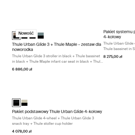
Thule Urban Glide 3 + Thule Maple – zestaw dla noworodka Thule Ur
Pakiet systemu p
Pakiet systemu 
Thule Urban Glide 3 + Thule Maple – zestaw dla noworodka Tinte
Thule Urban Glide 3 + Thule Maple – zestaw dla noworodka
Thule Urban Glide 3 + Thule Maple – zestaw dla nowor
Thule Urban Glide 3 + Thule Maple – zestaw dla no
Nowość
4-kołowy
Thule Urban Glide 4
Thule Urban Glide 3 + Thule Maple – zestaw dla
Thule bassinet in S
noworodka
seat base + Thule 
Thule Urban Glide 3 stroller in black + Thule bassinet
8 275,00 zł
Thule Urban Glide 
in black + Thule Maple infant car seat in black + Thule
Urban Glide 3 car seat adapter for Maxi-Cosi®
6 886,00 zł
Pakiet podstawowy Thule Urban Glide 4-kołowy Thule Urban Glide 
Pakiet podstawowy Thule Urban Glide 4-kołowy Czarny na czarn
Pakiet podstawowy Thule Urban Glide 4-kołowy Soft Beige
Pakiet podstawowy Thule Urban Glide 4-kołowy
Thule Urban Glide 4-wheel + Thule Urban Glide 3
snack tray + Thule stoller cup holder
4 078,00 zł