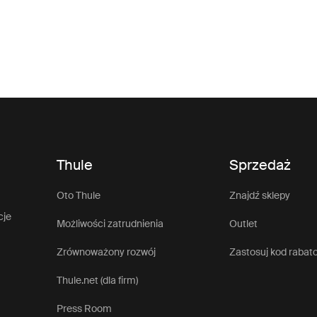
Thule
Sprzedaż
Oto Thule
Znajdź sklepy
cje
Możliwości zatrudnienia
Outlet
Zrównoważony rozwój
Zastosuj kod rabat
Thule.net (dla firm)
Press Room