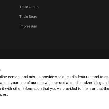
Thule Group
Thule Store
Impressum
s
ise content and ads, to provide social media features and to anal
about your use of our site with our social media, advertising and
t with other information that you’ve provided to them or that the
Oświadczenie o ochronie prywatności
Zasady do
ices.