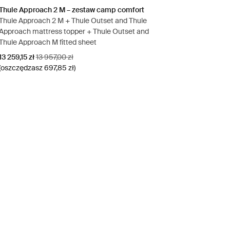
Thule Approach 2 M – zestaw camp comfort
Thule Approach 2 M + Thule Outset and Thule
Approach mattress topper + Thule Outset and
Thule Approach M fitted sheet
Cena promocyjna
Oryginalna cena
13 259,15 zł
13 957,00 zł
(oszczędzasz 697,85 zł)