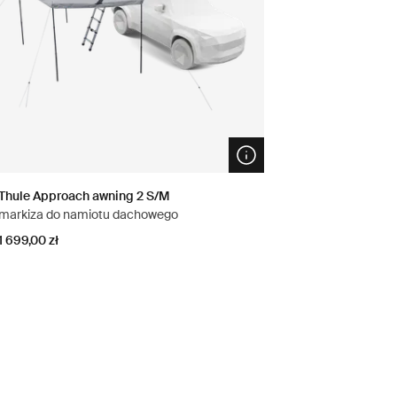
n info modal
Open info modal
Thule Approach awning 2 S/M
markiza do namiotu dachowego
1 699,00 zł