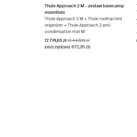
Thule Approach 2 M – zestaw basecamp
essentials
Thule Approach 2 M + Thule rooftop tent
organizer + Thule Approach 2 anti-
condensation mat M
Cena promocyjna
Oryginalna cena
12 774,65 zł
13 447,00 zł
(oszczędzasz 672,35 zł)