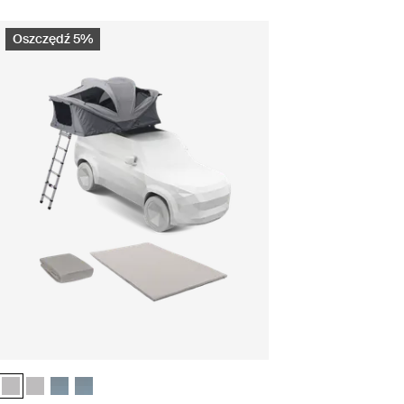
Oszczędź 5%
ls Szary Ashland (selected)
entials Szary Ashland
p essentials Ciemnoszary
ecamp essentials Ciemnoszary
Thule Approach 2 M – zestaw camp comfort Szary Ashland (selected)
Thule Approach 2 L – zestaw camp comfort Szary Ashland
Thule Approach 2 M – zestaw camp comfort Ciemnoszary
Thule Approach 2 L – zestaw camp comfort Ciemnoszary