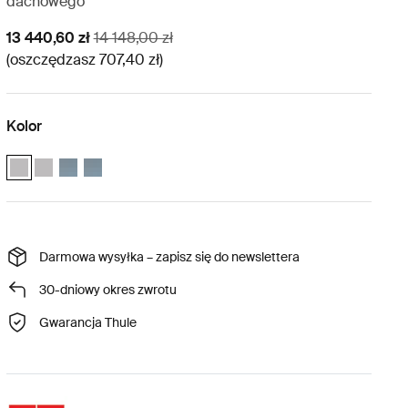
dachowego
Cena promocyjna
Oryginalna cena
13 440,60 zł
14 148,00 zł
(oszczędzasz 707,40 zł)
Kolor
Thule Approach 2 M – zestaw weather protection Szary Ashland (sele
Zestaw ochrony przed warunkami atmosferycznymi Thule Approa
Thule Approach 2 M – zestaw weather protection Ciemnosza
Thule Approach 2 L – zestaw weather protection Ciemno
Darmowa wysyłka – zapisz się do newslettera
30-dniowy okres zwrotu
Gwarancja Thule