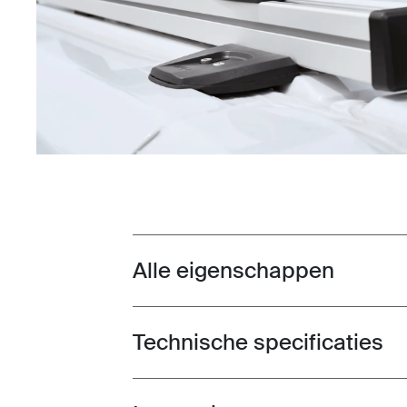
Alle eigenschappen
Toggle features
Technische specificaties
Toggle techspec