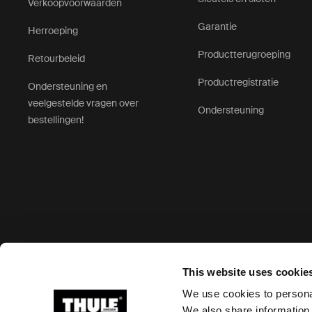
Verkoopvoorwaarden
Garantie
Herroeping
Productterugroeping
Retourbeleid
Productregistratie
Ondersteuning en
veelgestelde vragen over
Ondersteuning
bestellingen!
Geaccepteerde betaalopties
This website uses cookie
We use cookies to personal
We also share information 