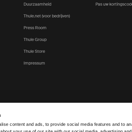
Duurzaamheid
Pas uw kortingscod
Thule.net (voor bedrijven)
Press Room
Thule Group
Thule Store
Impressum
s
ise content and ads, to provide social media features and to anal
about your use of our site with our social media, advertising and