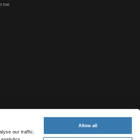
e toe
Allow all
yse our traffic.
 analytics