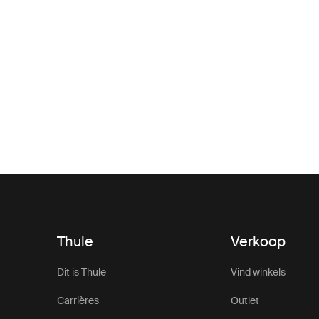
Thule
Verkoop
Dit is Thule
Vind winkels
Carrières
Outlet