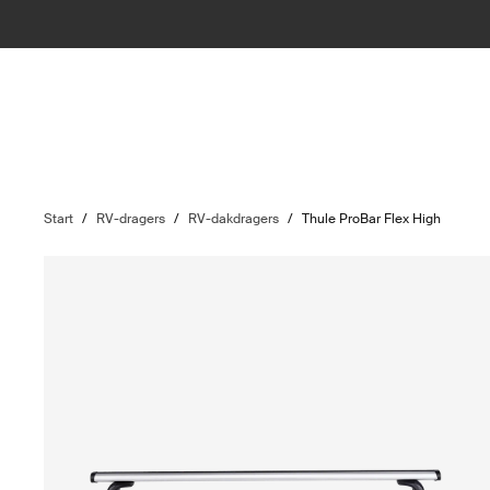
Start
/
RV-dragers
/
RV-dakdragers
/
Thule ProBar Flex High