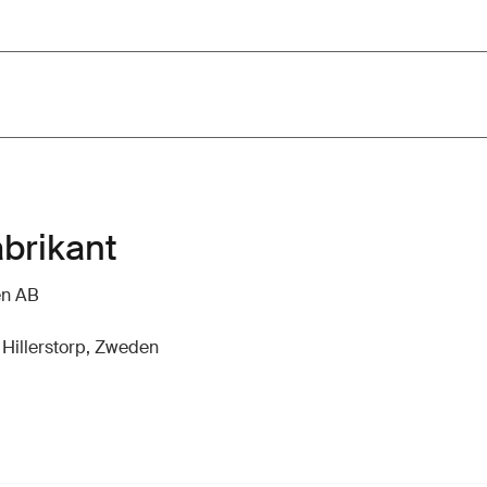
abrikant
en AB
 Hillerstorp, Zweden