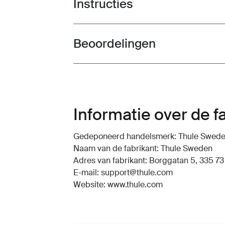
Instructies
Toggle guides and instructions
Beoordelingen
Toggle overview
Informatie over de f
Gedeponeerd handelsmerk: Thule Swed
Naam van de fabrikant: Thule Sweden
Adres van fabrikant: Borggatan 5, 335 73
E-mail: support@thule.com
Website: www.thule.com