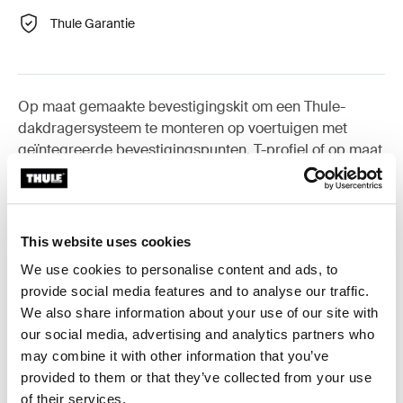
Thule Garantie
Op maat gemaakte bevestigingskit om een Thule-
dakdragersysteem te monteren op voertuigen met
geïntegreerde bevestigingspunten, T-profiel of op maat
geïnstalleerde bevestigingspunten voor een drager.
This website uses cookies
We use cookies to personalise content and ads, to
Alle eigenschappen
Toggle features
provide social media features and to analyse our traffic.
We also share information about your use of our site with
Technische specificaties
our social media, advertising and analytics partners who
Toggle techspec
may combine it with other information that you’ve
provided to them or that they’ve collected from your use
Instructies
Toggle guides and instructions
of their services.