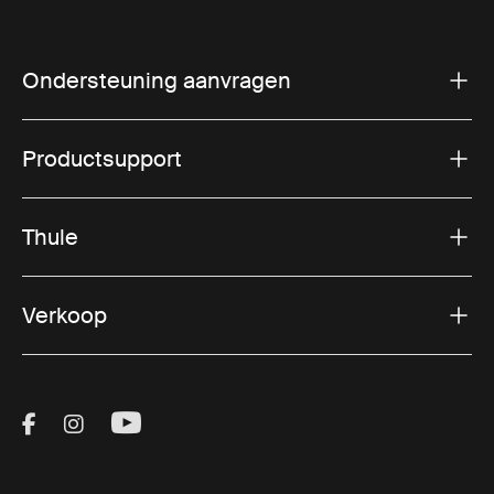
Ondersteuning aanvragen
Productsupport
Thule
Verkoop
Visit Thule on Facebook (external link)
Visit Thule on Instagram (external link)
Visit Thule on Youtube (external lin