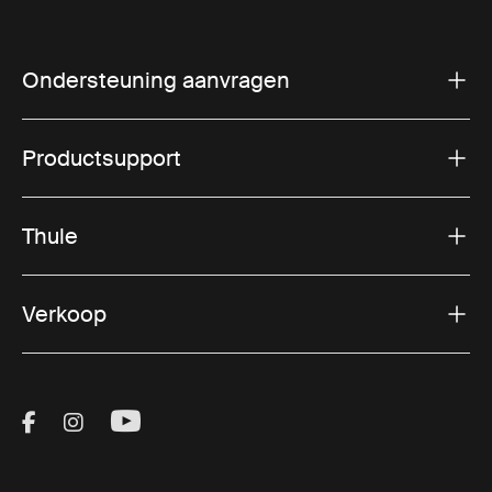
Ondersteuning aanvragen
Productsupport
Thule
Verkoop
Visit Thule on Facebook (external link)
Visit Thule on Instagram (external link)
Visit Thule on Youtube (external lin