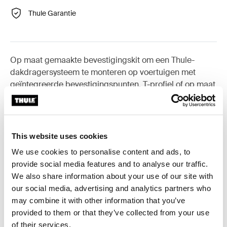
Thule Garantie
Op maat gemaakte bevestigingskit om een Thule-
dakdragersysteem te monteren op voertuigen met
geïntegreerde bevestigingspunten, T-profiel of op maat
geïnstalleerde bevestigingspunten voor een drager.
This website uses cookies
We use cookies to personalise content and ads, to
Alle eigenschappen
Toggle features
provide social media features and to analyse our traffic.
We also share information about your use of our site with
Technische specificaties
our social media, advertising and analytics partners who
Toggle techspec
may combine it with other information that you’ve
provided to them or that they’ve collected from your use
Instructies
Toggle guides and instructions
of their services.